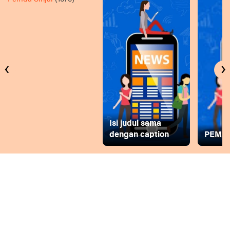
‹
›
Isi judul sama
dengan caption
PEMD