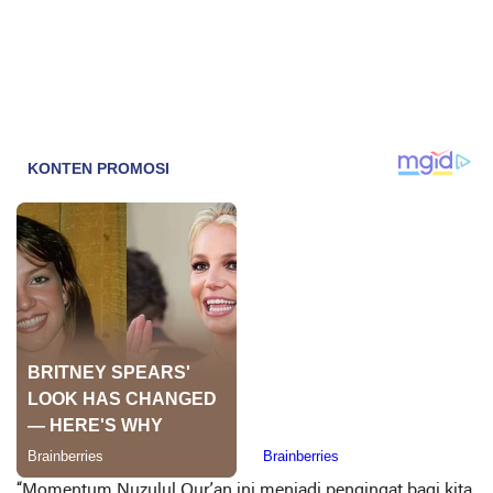
“Momentum Nuzulul Qur’an ini menjadi pengingat bagi kita