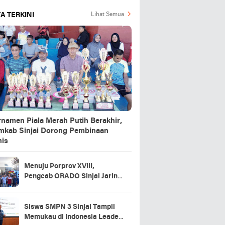
A TERKINI
Lihat Semua
rnamen Piala Merah Putih Berakhir,
mkab Sinjai Dorong Pembinaan
nis
Menuju Porprov XVIII,
Pengcab ORADO Sinjai Jaring
Atlet Lewat Turnamen Domino
2026
Siswa SMPN 3 Sinjai Tampil
Memukau di Indonesia Leader