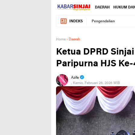
DAERAH
HUKUM DAN
INDEKS
Pengendalian
Home
›
Daerah
Ketua DPRD Sinjai
Paripurna HJS Ke
Azifa
, Kamis, Februari 26, 2026 WIB