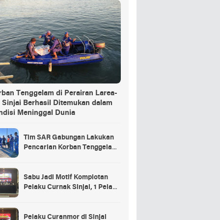
rban Tenggelam di Perairan Larea-
 Sinjai Berhasil Ditemukan dalam
ndisi Meninggal Dunia
Tim SAR Gabungan Lakukan
Pencarian Korban Tenggelam
di Pelabuhan Larea-Rea Sinjai
Sabu Jadi Motif Komplotan
Pelaku Curnak Sinjai, 1 Pelaku
dan Penadah Masih DPO
Pelaku Curanmor di Sinjai