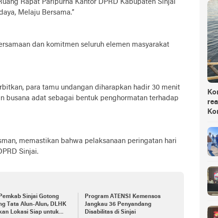
 Ruang Rapat Paripurna Kantor DPRD Kabupaten Sinjai
aya, Melaju Bersama.”
ersamaan dan komitmen seluruh elemen masyarakat
rbitkan, para tamu undangan diharapkan hadir 30 menit
Ko
n busana adat sebagai bentuk penghormatan terhadap
rea
Ko
sman, memastikan bahwa pelaksanaan peringatan hari
 DPRD Sinjai.
Pemkab Sinjai Gotong
Program ATENSI Kemensos
ng Tata Alun-Alun, DLHK
Jangkau 36 Penyandang
kan Lokasi Siap untuk
Disabilitas di Sinjai