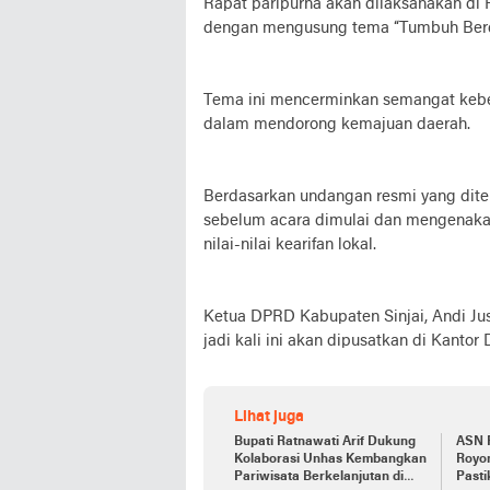
Rapat paripurna akan dilaksanakan di
dengan mengusung tema “Tumbuh Berd
Tema ini mencerminkan semangat keb
dalam mendorong kemajuan daerah.
Berdasarkan undangan resmi yang dite
sebelum acara dimulai dan mengenaka
nilai-nilai kearifan lokal.
Ketua DPRD Kabupaten Sinjai, Andi Ju
jadi kali ini akan dipusatkan di Kantor
Lihat juga
Bupati Ratnawati Arif Dukung
ASN 
Kolaborasi Unhas Kembangkan
Royo
Pariwisata Berkelanjutan di
Pasti