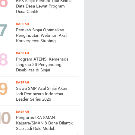
BPS Sinjai Perkuat Tata Kelola
Data Desa Lewat Program
Desa Cantik
DAERAH
Pemkab Sinjai Optimalkan
Penginputan Webmon Aksi
Konvergensi Stunting
DAERAH
Program ATENSI Kemensos
Jangkau 36 Penyandang
Disabilitas di Sinjai
DAERAH
Siswa SMP Asal Sinjai Akan
Jadi Pembicara Indonesia
Leader Series 2026
DAERAH
Pengurus IKA SMAN
Kajuara/SMAN 8 Bone Dilantik,
Siap Jadi Role Model
Almamater