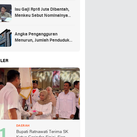
Isu Gaji Rp16 Juta Dibantah,
Menkeu Sebut Nominalnya
Sekitar UMP
Angka Pengangguran
Menurun, Jumlah Penduduk
Bekerja Capai 148,19 Juta
LER
DAERAH
Bupati Ratnawati Terima SK