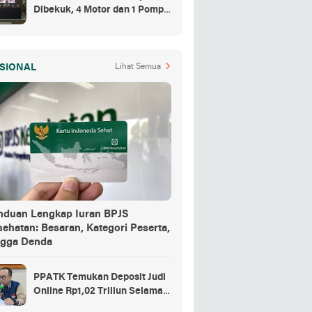
Dibekuk, 4 Motor dan 1 Pompa
Air Jadi Barang Buktinya
SIONAL
Lihat Semua
nduan Lengkap Iuran BPJS
ehatan: Besaran, Kategori Peserta,
ngga Denda
PPATK Temukan Deposit Judi
Online Rp1,02 Triliun Selama
Momentum Piala Dunia 2026