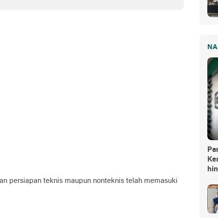
ara HUT RI
NA
Pa
Kes
hi
an persiapan teknis maupun nonteknis telah memasuki