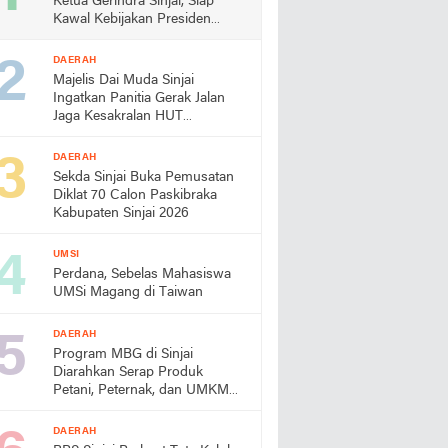
Ketua Gerindra Sinjai, Siap
Kawal Kebijakan Presiden
Prabowo
DAERAH
Majelis Dai Muda Sinjai
Ingatkan Panitia Gerak Jalan
Jaga Kesakralan HUT
Kemerdekaan
DAERAH
Sekda Sinjai Buka Pemusatan
Diklat 70 Calon Paskibraka
Kabupaten Sinjai 2026
UMSI
Perdana, Sebelas Mahasiswa
UMSi Magang di Taiwan
DAERAH
Program MBG di Sinjai
Diarahkan Serap Produk
Petani, Peternak, dan UMKM
Lokal
DAERAH