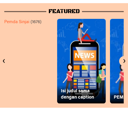
FEATURED
Pemda Sinjai
(1676)
‹
›
Isi judul sama
dengan caption
PEMD