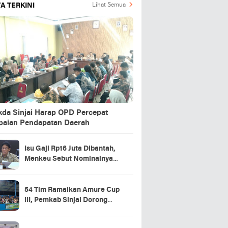
A TERKINI
Lihat Semua
kda Sinjai Harap OPD Percepat
paian Pendapatan Daerah
Isu Gaji Rp16 Juta Dibantah,
Menkeu Sebut Nominalnya
Sekitar UMP
54 Tim Ramaikan Amure Cup
III, Pemkab Sinjai Dorong
Pembinaan Atlet Futsal