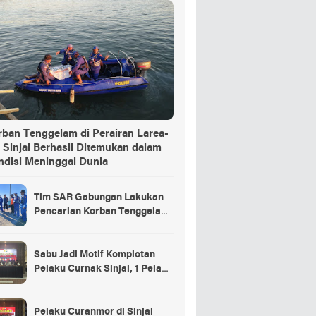
rban Tenggelam di Perairan Larea-
 Sinjai Berhasil Ditemukan dalam
ndisi Meninggal Dunia
Tim SAR Gabungan Lakukan
Pencarian Korban Tenggelam
di Pelabuhan Larea-Rea Sinjai
Sabu Jadi Motif Komplotan
Pelaku Curnak Sinjai, 1 Pelaku
dan Penadah Masih DPO
Pelaku Curanmor di Sinjai