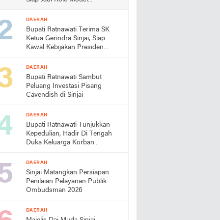
Almamater
DAERAH
Bupati Ratnawati Terima SK
Ketua Gerindra Sinjai, Siap
Kawal Kebijakan Presiden
Prabowo
DAERAH
Bupati Ratnawati Sambut
Peluang Investasi Pisang
Cavendish di Sinjai
DAERAH
Bupati Ratnawati Tunjukkan
Kepedulian, Hadir Di Tengah
Duka Keluarga Korban
Pengeroyokan di Morowali
DAERAH
Sinjai Matangkan Persiapan
Penilaian Pelayanan Publik
Ombudsman 2026
DAERAH