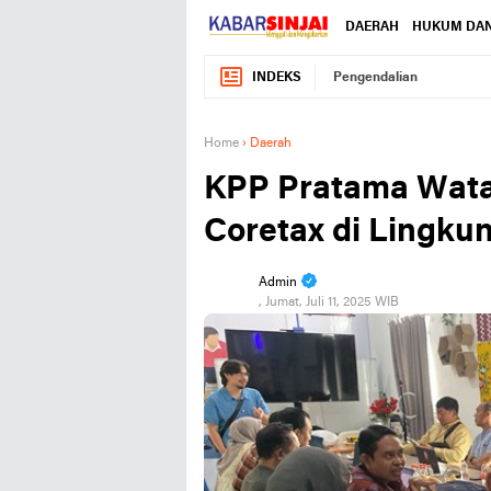
DAERAH
HUKUM DAN
INDEKS
Pengendalian
Home
›
Daerah
KPP Pratama Wata
Coretax di Lingk
Admin
, Jumat, Juli 11, 2025 WIB