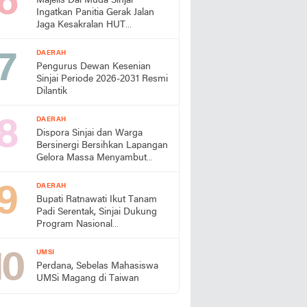
Majelis Dai Muda Sinjai
Ingatkan Panitia Gerak Jalan
Jaga Kesakralan HUT
Kemerdekaan
DAERAH
Pengurus Dewan Kesenian
Sinjai Periode 2026-2031 Resmi
Dilantik
DAERAH
Dispora Sinjai dan Warga
Bersinergi Bersihkan Lapangan
Gelora Massa Menyambut
HUT RI
DAERAH
Bupati Ratnawati Ikut Tanam
Padi Serentak, Sinjai Dukung
Program Nasional
Swasembada Pangan
UMSI
Perdana, Sebelas Mahasiswa
UMSi Magang di Taiwan