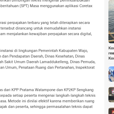
berikan bimbingan teknis mengenai pemindahbukuan
mberitahuan (SPT) Masa menggunakan aplikasi Coretax
rasi perpajakan terbaru yang telah diterapkan secara
m tersebut dirancang untuk memudahkan instansi
lam menjalankan kewajiban perpajakan secara digital,
Ko
i instansi di lingkungan Pemerintah Kabupaten Wajo,
rea
 dan Pendapatan Daerah, Dinas Kesehatan, Dinas
Ko
mah Sakit Umum Daerah Lamaddukelleng, Dinas Pemuda,
jaan Umum, Penataan Ruang dan Pertanahan, Inspektorat
ugas dari KPP Pratama Watampone dan KP2KP Sengkang
pada setiap peserta mengenai langkah-langkah teknis
a. Metode ini dinilai efektif karena memberikan ruang
 pajak dan peserta, sehingga permasalahan teknis dapat