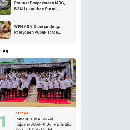
Perkuat Pengawasan MBG,
BGN Luncurkan Portal
Pengaduan bagi Mitra dan
SPPG
WFH ASN Diperpanjang,
Pelayanan Publik Tetap
Berjalan Penuh
LER
DAERAH
Pengurus IKA SMAN
Kajuara/SMAN 8 Bone Dilantik,
Siap Jadi Role Model