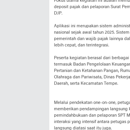
Fokus utama kegiatan ini adalah mem
deposit pajak dan pelaporan Surat Pe
DJP.
Aplikasi ini merupakan sistem administ
nasional sejak awal tahun 2025. Siste
pemerintah dan wajib pajak lainnya da
lebih cepat, dan terintegrasi.
Peserta kegiatan berasal dari berbaga
termasuk Badan Pengelolaan Keuangan
Pertanian dan Ketahanan Pangan, Ru
Olahraga dan Pariwisata, Dinas Peker
Daerah, serta Kecamatan Tempe.
Melalui pendekatan one-on-one, pet
memberikan pendampingan langsung ke
pemindahbukuan dan pelaporan SPT Mas
interaksi yang intensif antara petugas
langsung diatasi saat itu juga.