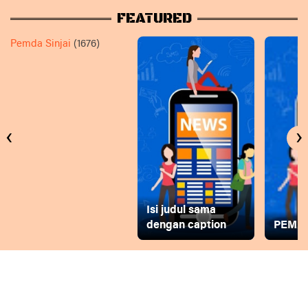
FEATURED
Pemda Sinjai
(1676)
‹
›
Isi judul sama
dengan caption
PEMD