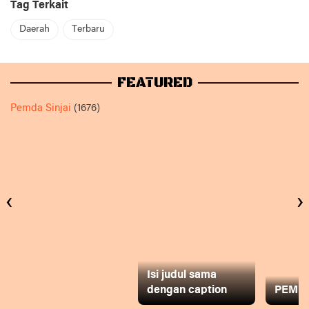
Tag Terkait
Daerah
Terbaru
FEATURED
Pemda Sinjai
(1676)
‹
›
Isi judul sama
dengan caption
PEMD