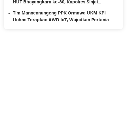
HUT Bhayangkara ke-80, Kapolres Sinjai
Dorong Kolaborasi Positif
Tim Mannennungeng PPK Ormawa UKM KPI
Unhas Terapkan AWD IoT, Wujudkan Pertanian
Hemat Air dan Rendah Emisi di Bone