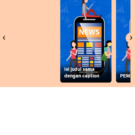
‹
›
Isi judul sama
dengan caption
PEMD