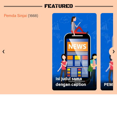
FEATURED
Pemda Sinjai
(1668)
‹
›
Isi judul sama
dengan caption
PEMD