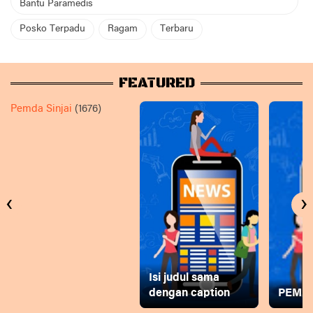
Bantu Paramedis
Posko Terpadu
Ragam
Terbaru
FEATURED
Pemda Sinjai
(1676)
‹
›
Isi judul sama
dengan caption
PEMD