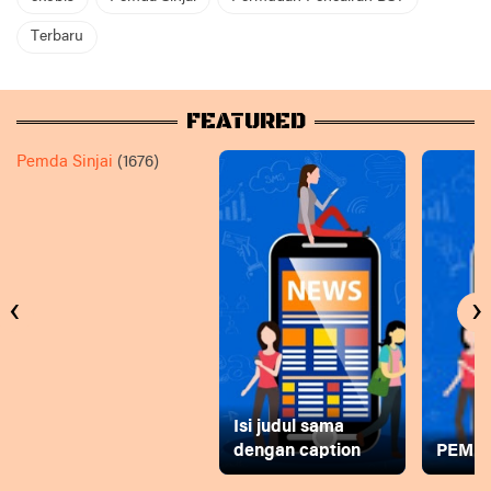
Terbaru
FEATURED
Pemda Sinjai
(1676)
‹
›
Isi judul sama
dengan caption
PEMD