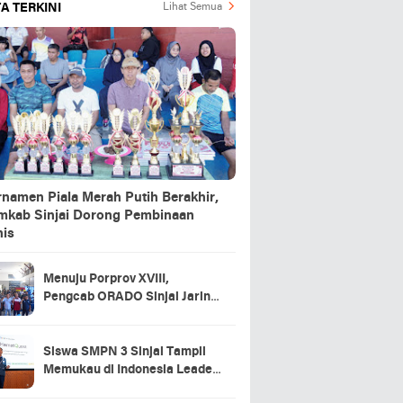
A TERKINI
Lihat Semua
rnamen Piala Merah Putih Berakhir,
mkab Sinjai Dorong Pembinaan
nis
Menuju Porprov XVIII,
Pengcab ORADO Sinjai Jaring
Atlet Lewat Turnamen Domino
2026
Siswa SMPN 3 Sinjai Tampil
Memukau di Indonesia Leader
Series 2026