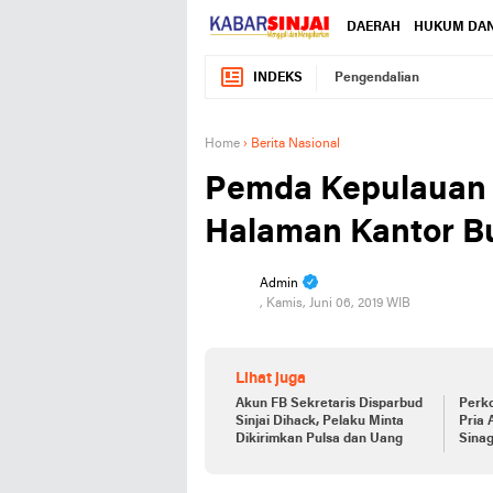
DAERAH
HUKUM DAN
INDEKS
Pengendalian
Home
›
Berita Nasional
Pemda Kepulauan M
Halaman Kantor B
Admin
, Kamis, Juni 06, 2019 WIB
Lihat juga
Akun FB Sekretaris Disparbud
Perko
Sinjai Dihack, Pelaku Minta
Pria 
Dikirimkan Pulsa dan Uang
Sina