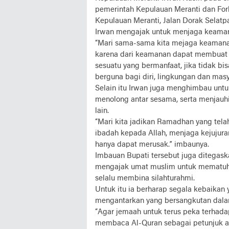
pemerintah Kepulauan Meranti dan For
Kepulauan Meranti, Jalan Dorak Selatpa
Irwan mengajak untuk menjaga keamana
“Mari sama-sama kita mejaga keamanan
karena dari keamanan dapat membuat
sesuatu yang bermanfaat, jika tidak bi
berguna bagi diri, lingkungan dan masy
Selain itu Irwan juga menghimbau untuk
menolong antar sesama, serta menjauhi 
lain.
“Mari kita jadikan Ramadhan yang telah
ibadah kepada Allah, menjaga kejujuran
hanya dapat merusak.” imbaunya.
Imbauan Bupati tersebut juga ditegask
mengajak umat muslim untuk mematuhi 
selalu membina silahturahmi.
Untuk itu ia berharap segala kebaika
mengantarkan yang bersangkutan dala
“Agar jemaah untuk terus peka terhadap
membaca Al-Quran sebagai petunjuk a