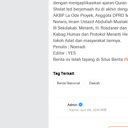
dengan mengaplikasikan ajaran Quran d
Sholat Ied berjemaah itu di akhiri de
AKBP La Ode Proyek, Anggota DPRD Mer
Norwis, Imam Ustazd Abdullah Mustakim,
III Sekdakab. Meranti, H. Rosdaner dan
Kabag Humas dan Protokol Meranti Her
tokoh Adat dan masyarakat lainnya.
Penulis : Noeradi
Editor : YES
Berita ini telah tayang di Situs Berita
I
Tag Terkait
Berita Nasional
Daerah
Admin
, Kamis, Juni 06, 2019 WIB