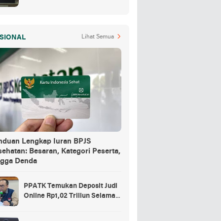
Air Jadi Barang Buktinya
SIONAL
Lihat Semua
nduan Lengkap Iuran BPJS
ehatan: Besaran, Kategori Peserta,
ngga Denda
PPATK Temukan Deposit Judi
Online Rp1,02 Triliun Selama
Momentum Piala Dunia 2026