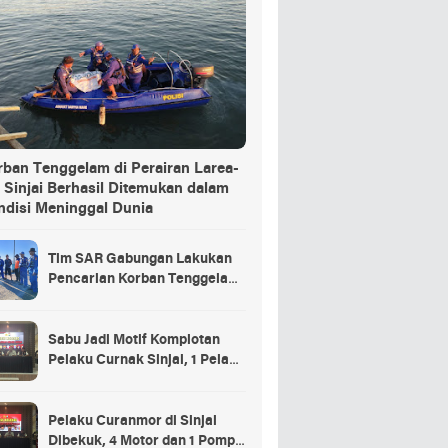
rban Tenggelam di Perairan Larea-
 Sinjai Berhasil Ditemukan dalam
ndisi Meninggal Dunia
Tim SAR Gabungan Lakukan
Pencarian Korban Tenggelam
di Pelabuhan Larea-Rea Sinjai
Sabu Jadi Motif Komplotan
Pelaku Curnak Sinjai, 1 Pelaku
dan Penadah Masih DPO
Pelaku Curanmor di Sinjai
Dibekuk, 4 Motor dan 1 Pompa