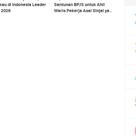
au di Indonesia Leader
Santunan BPJS untuk Ahli
 2026
Waris Pekerja Asal Sinjai yang
Meninggal di Morowali