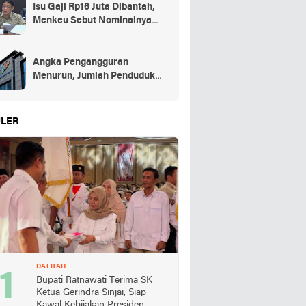
Isu Gaji Rp16 Juta Dibantah,
Menkeu Sebut Nominalnya
Sekitar UMP
Angka Pengangguran
Menurun, Jumlah Penduduk
Bekerja Capai 148,19 Juta
LER
DAERAH
Bupati Ratnawati Terima SK
Ketua Gerindra Sinjai, Siap
Kawal Kebijakan Presiden