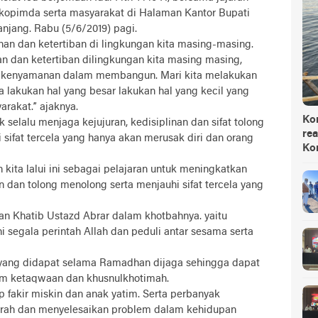
kopimda serta masyarakat di Halaman Kantor Bupati
njang. Rabu (5/6/2019) pagi.
n dan ketertiban di lingkungan kita masing-masing.
 dan ketertiban dilingkungan kita masing masing,
 kenyamanan dalam membangun. Mari kita melakukan
sa lakukan hal yang besar lakukan hal yang kecil yang
arakat.” ajaknya.
Ko
 selalu menjaga kejujuran, kedisiplinan dan sifat tolong
rea
sifat tercela yang hanya akan merusak diri dan orang
Ko
 kita lalui ini sebagai pelajaran untuk meningkatkan
 dan tolong menolong serta menjauhi sifat tercela yang
an Khatib Ustazd Abrar dalam khotbahnya. yaitu
segala perintah Allah dan peduli antar sesama serta
n yang didapat selama Ramadhan dijaga sehingga dapat
m ketaqwaan dan khusnulkhotimah.
 fakir miskin dan anak yatim. Serta perbanyak
rah dan menyelesaikan problem dalam kehidupan