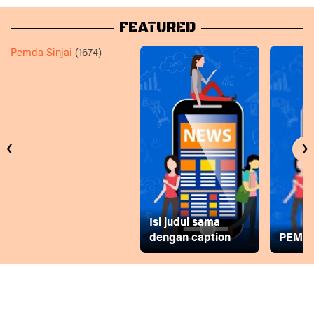
FEATURED
Pemda Sinjai
(1674)
‹
›
Isi judul sama
dengan caption
PEMD