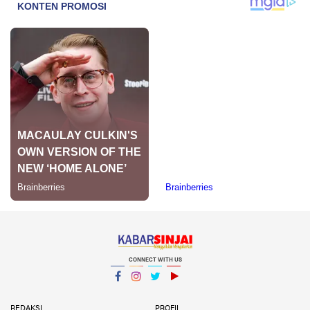
CONNECT WITH US
Facebook
Instagram
Twitter
YouTube
YouTube
REDAKSI
PROFIL