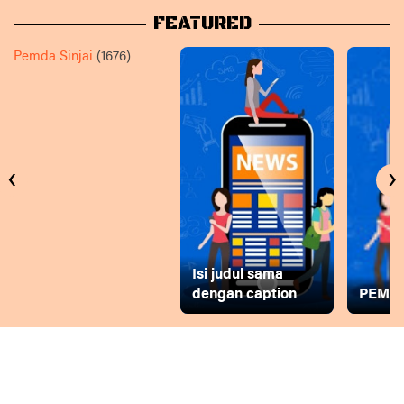
FEATURED
Pemda Sinjai
(1676)
‹
›
Isi judul sama
dengan caption
PEMD