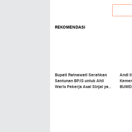
REKOMENDASI
Bupati Ratnawati Serahkan
Andi I
Santunan BPJS untuk Ahli
Kemen
Waris Pekerja Asal Sinjai yang
BUMD 
Meninggal di Morowali