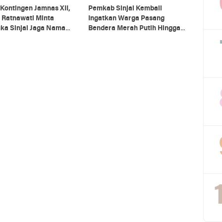
Kontingen Jamnas XII,
Pemkab Sinjai Kembali
 Ratnawati Minta
Ingatkan Warga Pasang
ka Sinjai Jaga Nama
Bendera Merah Putih Hingga
Daerah
Akhir Agustus