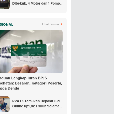
Dibekuk, 4 Motor dan 1 Pompa
Air Jadi Barang Buktinya
SIONAL
Lihat Semua
nduan Lengkap Iuran BPJS
ehatan: Besaran, Kategori Peserta,
ngga Denda
PPATK Temukan Deposit Judi
Online Rp1,02 Triliun Selama
Momentum Piala Dunia 2026