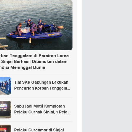
rban Tenggelam di Perairan Larea-
 Sinjai Berhasil Ditemukan dalam
ndisi Meninggal Dunia
Tim SAR Gabungan Lakukan
Pencarian Korban Tenggelam
di Pelabuhan Larea-Rea Sinjai
Sabu Jadi Motif Komplotan
Pelaku Curnak Sinjai, 1 Pelaku
dan Penadah Masih DPO
Pelaku Curanmor di Sinjai