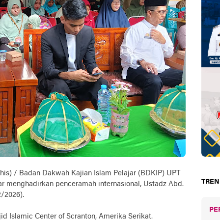
ohis) / Badan Dakwah Kajian Islam Pelajar (BDKIP) UPT
TREN
ar menghadirkan penceramah internasional, Ustadz Abd.
2/2026).
PE
d Islamic Center of Scranton, Amerika Serikat.