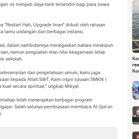
geri ini menjadi daya tarik tersendiri bagi para siswa
 “Restart Hati, Upgrade Iman” diikuti oleh ratusan
rta tamu undangan dari berbagai instansi.
syad, dalam sambutannya menegaskan bahwa meskipun
ruan, namun penguatan nilai-nilai keagamaan tetap
Ko
si sekolah.
rea
Ko
 keterampilan dan pengetahuan umum, kami juga
aan kepada Allah SWT. Kami ingin lulusan SMKN 1
ga kuat secara spiritual,” ungkap Mikyal.
 bertahap telah menerapkan berbagai program
ngajar. Salah satunya pembiasaan membaca Al-Qur’an
.