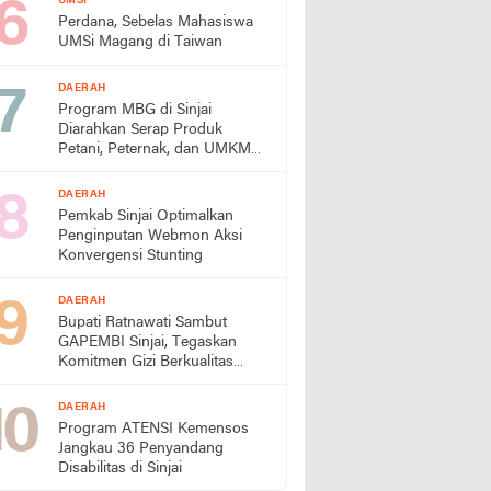
UMSI
Perdana, Sebelas Mahasiswa
UMSi Magang di Taiwan
DAERAH
Program MBG di Sinjai
Diarahkan Serap Produk
Petani, Peternak, dan UMKM
Lokal
DAERAH
Pemkab Sinjai Optimalkan
Penginputan Webmon Aksi
Konvergensi Stunting
DAERAH
Bupati Ratnawati Sambut
GAPEMBI Sinjai, Tegaskan
Komitmen Gizi Berkualitas
untuk Generasi Emas
DAERAH
Program ATENSI Kemensos
Jangkau 36 Penyandang
Disabilitas di Sinjai