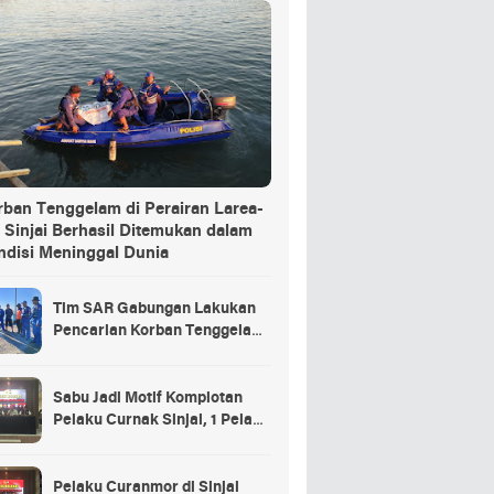
rban Tenggelam di Perairan Larea-
 Sinjai Berhasil Ditemukan dalam
ndisi Meninggal Dunia
Tim SAR Gabungan Lakukan
Pencarian Korban Tenggelam
di Pelabuhan Larea-Rea Sinjai
Sabu Jadi Motif Komplotan
Pelaku Curnak Sinjai, 1 Pelaku
dan Penadah Masih DPO
Pelaku Curanmor di Sinjai