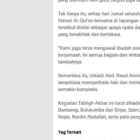
yang dipimpin oleh guru. Begitu juga sa
Tak hanya itu, setiap hari Jumat selur
literasi Al-Qur’an bersama di lapangan
tersebut dinilai sebagai upaya nyata 
yang berakhlak dan bertakwa.
“Kami juga terus mengawal ibadah sis
berjamaah. Ini semua bagian dari ikhti
tambahnya.
Sementara itu, Ustadz Abd. Rasul Amin
senantiasa memperbaiki hati dan meni
semakin kompleks.
Kegiatan Tabligh Akbar ini turut diha
Bantaeng, Bulukumba dan Sinjai, Sab
Sinjai, Nurdin Abdullah, serta para p
Tag Terkait