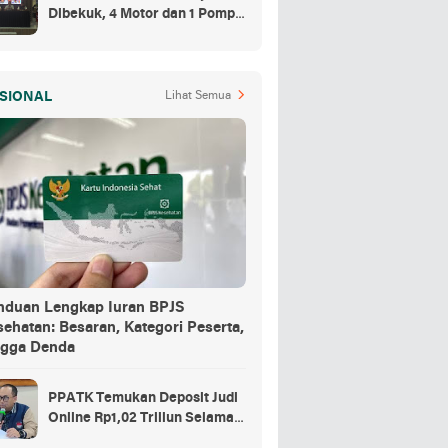
Dibekuk, 4 Motor dan 1 Pompa
Air Jadi Barang Buktinya
SIONAL
Lihat Semua
nduan Lengkap Iuran BPJS
ehatan: Besaran, Kategori Peserta,
ngga Denda
PPATK Temukan Deposit Judi
Online Rp1,02 Triliun Selama
Momentum Piala Dunia 2026