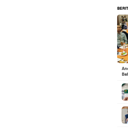
BERIT
An
Ba