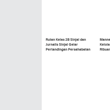
Nabati dari Bahan Alami
2026
Rutan Kelas 2B Sinjai dan
Manne
Jurnalis Sinjai Gelar
Kelol
Pertandingan Persahabatan
Ribuan