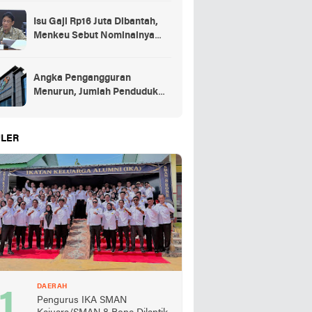
Isu Gaji Rp16 Juta Dibantah,
Menkeu Sebut Nominalnya
Sekitar UMP
Angka Pengangguran
Menurun, Jumlah Penduduk
Bekerja Capai 148,19 Juta
LER
DAERAH
Pengurus IKA SMAN