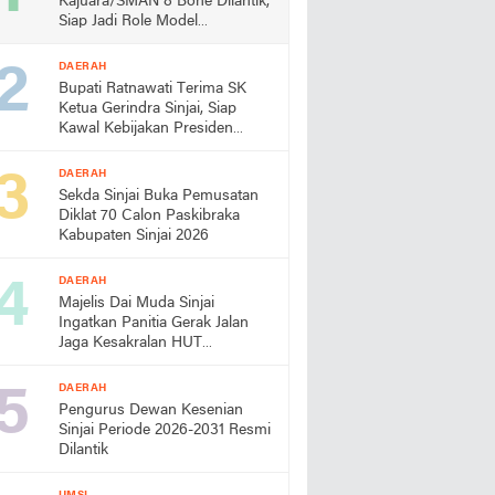
Kajuara/SMAN 8 Bone Dilantik,
Siap Jadi Role Model
Almamater
DAERAH
Bupati Ratnawati Terima SK
Ketua Gerindra Sinjai, Siap
Kawal Kebijakan Presiden
Prabowo
DAERAH
Sekda Sinjai Buka Pemusatan
Diklat 70 Calon Paskibraka
Kabupaten Sinjai 2026
DAERAH
Majelis Dai Muda Sinjai
Ingatkan Panitia Gerak Jalan
Jaga Kesakralan HUT
Kemerdekaan
DAERAH
Pengurus Dewan Kesenian
Sinjai Periode 2026-2031 Resmi
Dilantik