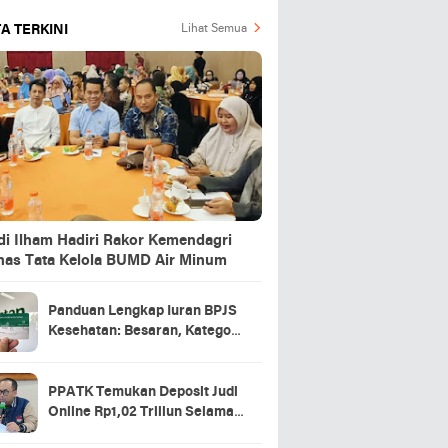
A TERKINI
Lihat Semua
di Ilham Hadiri Rakor Kemendagri
has Tata Kelola BUMD Air Minum
Panduan Lengkap Iuran BPJS
Kesehatan: Besaran, Kategori
Peserta, hingga Denda
PPATK Temukan Deposit Judi
Online Rp1,02 Triliun Selama
Momentum Piala Dunia 2026