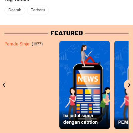
Tag Terkait
Daerah
Terbaru
FEATURED
Pemda Sinjai
(1677)
‹
›
Isi judul sama
dengan caption
PEMD