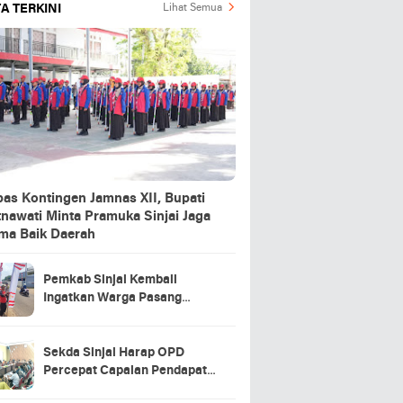
A TERKINI
Lihat Semua
pas Kontingen Jamnas XII, Bupati
nawati Minta Pramuka Sinjai Jaga
ma Baik Daerah
Pemkab Sinjai Kembali
Ingatkan Warga Pasang
Bendera Merah Putih Hingga
Akhir Agustus
Sekda Sinjai Harap OPD
Percepat Capaian Pendapatan
Daerah