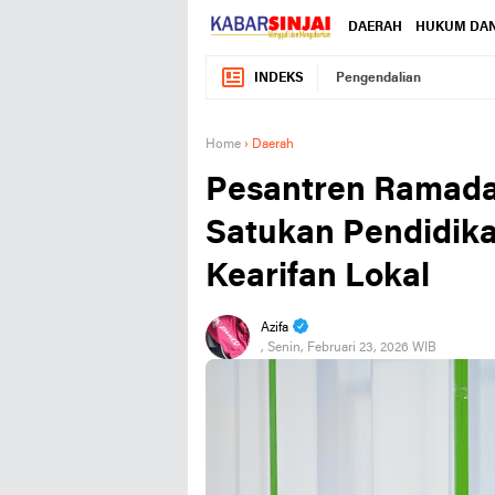
DAERAH
HUKUM DAN
INDEKS
Pengendalian
Home
›
Daerah
Pesantren Ramadan
Satukan Pendidika
Kearifan Lokal
Azifa
, Senin, Februari 23, 2026 WIB