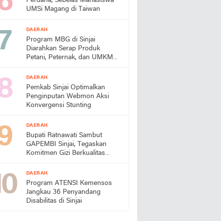
Perdana, Sebelas Mahasiswa
UMSi Magang di Taiwan
DAERAH
Program MBG di Sinjai
Diarahkan Serap Produk
Petani, Peternak, dan UMKM
Lokal
DAERAH
Pemkab Sinjai Optimalkan
Penginputan Webmon Aksi
Konvergensi Stunting
DAERAH
Bupati Ratnawati Sambut
GAPEMBI Sinjai, Tegaskan
Komitmen Gizi Berkualitas
untuk Generasi Emas
DAERAH
Program ATENSI Kemensos
Jangkau 36 Penyandang
Disabilitas di Sinjai