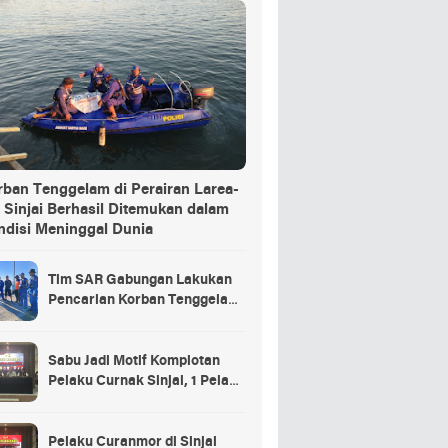
rban Tenggelam di Perairan Larea-
 Sinjai Berhasil Ditemukan dalam
ndisi Meninggal Dunia
Tim SAR Gabungan Lakukan
Pencarian Korban Tenggelam
di Pelabuhan Larea-Rea Sinjai
Sabu Jadi Motif Komplotan
Pelaku Curnak Sinjai, 1 Pelaku
dan Penadah Masih DPO
Pelaku Curanmor di Sinjai