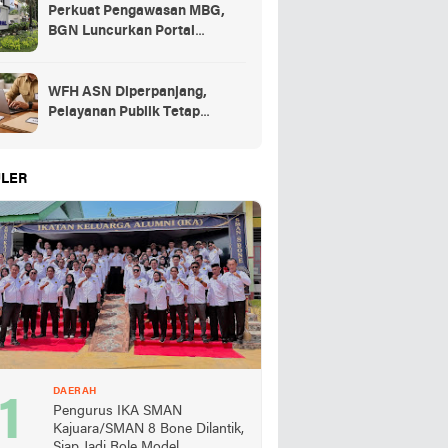
Perkuat Pengawasan MBG,
BGN Luncurkan Portal
Pengaduan bagi Mitra dan
SPPG
WFH ASN Diperpanjang,
Pelayanan Publik Tetap
Berjalan Penuh
LER
DAERAH
Pengurus IKA SMAN
Kajuara/SMAN 8 Bone Dilantik,
Siap Jadi Role Model