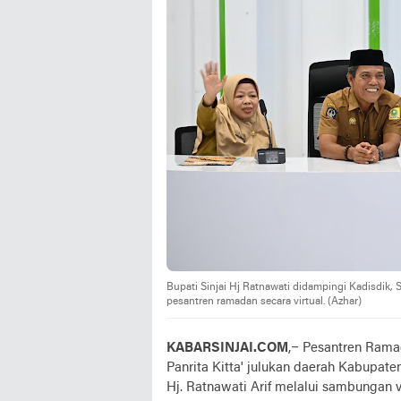
Bupati Sinjai Hj Ratnawati didampingi Kadisdik,
pesantren ramadan secara virtual. (Azhar)
KABARSINJAI.COM
,– Pesantren Rama
Panrita Kitta' julukan daerah Kabupaten
Hj. Ratnawati Arif melalui sambungan v