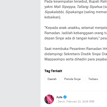
Pada kesempatan tersebut, Bupati Rat
yakni
Mali Sipeppa
,
Tallang
Sipahua
(s
Sipakalebbi, Sipakainge
(saling meman
kebaikan).
"Kepada anak-anakku, selamat menjal
Ramadan. Jadilah kebanggaan orang tu
depan Sinjai ada di tangan kalian," pes
Saat membuka Pesantren Ramadan 1447 
didampingi Sekretaris Disdik Sinjai D
Mappaompo serta dihadiri para pejabat e
Tag Terkait
Daerah
Pemda Sinjai
Terbaru
Azifa
, Senin, Februari 23, 2026 WIB