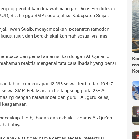
h jenjang pendidikan dibawah naungan Dinas Pendidikan
/PAUD, SD, hingga SMP sederajat se-Kabupaten Sinjai.
injai, Irwan Suaib, menyampaikan pesantren ramadan
gius, jujur, dan berakhlakul karimah sesuai visi misi
membaca dan pemahaman isi kandungan Al-Qur'an di
Ko
emahaman praktis mengenai tata cara ibadah yang benar,
rea
Ko
an tahun ini mencapai 42.593 siswa, terdiri dari 10.447
4 siswa SMP. Pelaksanaan berlangsung pada 23–25
masing dengan narasumber dari guru PAI, guru kelas,
asi keagamaan.
ncakup, Fiqih, ibadah dan akhlak, Tadarus Al-Qur'an
sahabatnya.
ak-anak kita tidak hanya cerdas secara intelektual,