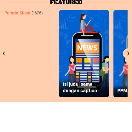
FEATURED
Pemda Sinjai
(1676)
‹
›
Isi judul sama
dengan caption
PEMD