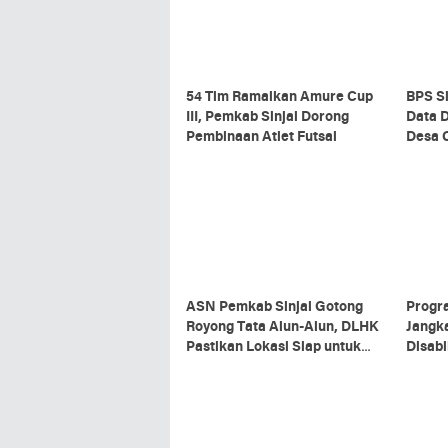
54 Tim Ramaikan Amure Cup
BPS Si
III, Pemkab Sinjai Dorong
Data 
Pembinaan Atlet Futsal
Desa 
ASN Pemkab Sinjai Gotong
Progr
Royong Tata Alun-Alun, DLHK
Jangk
Pastikan Lokasi Siap untuk
Disabil
Upacara HUT RI