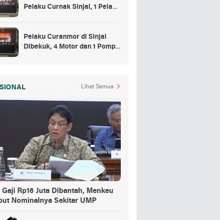
Pelaku Curnak Sinjai, 1 Pelaku
dan Penadah Masih DPO
Pelaku Curanmor di Sinjai
Dibekuk, 4 Motor dan 1 Pompa
Air Jadi Barang Buktinya
SIONAL
Lihat Semua
 Gaji Rp16 Juta Dibantah, Menkeu
but Nominalnya Sekitar UMP