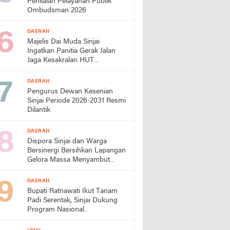
Penilaian Pelayanan Publik
Ombudsman 2026
DAERAH
Majelis Dai Muda Sinjai
Ingatkan Panitia Gerak Jalan
Jaga Kesakralan HUT
Kemerdekaan
DAERAH
Pengurus Dewan Kesenian
Sinjai Periode 2026-2031 Resmi
Dilantik
DAERAH
Dispora Sinjai dan Warga
Bersinergi Bersihkan Lapangan
Gelora Massa Menyambut
HUT RI
DAERAH
Bupati Ratnawati Ikut Tanam
Padi Serentak, Sinjai Dukung
Program Nasional
Swasembada Pangan