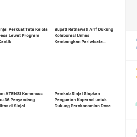
njai Perkuat Tata Kelola
Bupati Ratnawati Arif Dukung
Desa Lewat Program
Kolaborasi Unhas
Cantik
Kembangkan Pariwisata
Berkelanjutan di Sinjai
am ATENSI Kemensos
Pemkab Sinjai Siapkan
au 36 Penyandang
Penguatan Koperasi untuk
itas di Sinjai
Dukung Perekonomian Desa