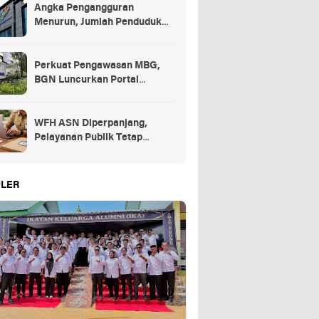
Angka Pengangguran
Menurun, Jumlah Penduduk
Bekerja Capai 148,19 Juta
Perkuat Pengawasan MBG,
BGN Luncurkan Portal
Pengaduan bagi Mitra dan
SPPG
WFH ASN Diperpanjang,
Pelayanan Publik Tetap
Berjalan Penuh
LER