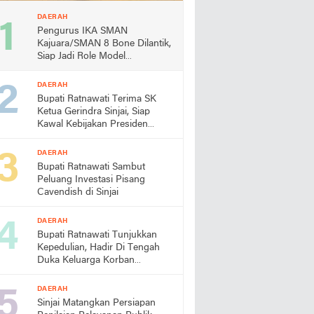
DAERAH
Pengurus IKA SMAN
Kajuara/SMAN 8 Bone Dilantik,
Siap Jadi Role Model
Almamater
DAERAH
Bupati Ratnawati Terima SK
Ketua Gerindra Sinjai, Siap
Kawal Kebijakan Presiden
Prabowo
DAERAH
Bupati Ratnawati Sambut
Peluang Investasi Pisang
Cavendish di Sinjai
DAERAH
Bupati Ratnawati Tunjukkan
Kepedulian, Hadir Di Tengah
Duka Keluarga Korban
Pengeroyokan di Morowali
DAERAH
Sinjai Matangkan Persiapan