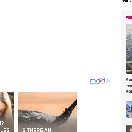
TREN
PE
Ko
rea
Ko