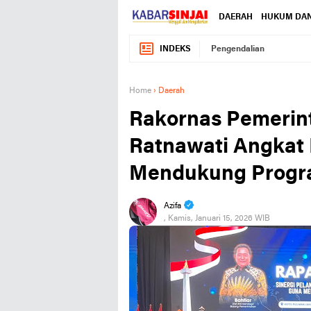
DAERAH
HUKUM DAN
INDEKS
Pengendalian
Home
›
Daerah
Rakornas Pemerin
Ratnawati Angkat
Mendukung Progra
Azifa
, Kamis, Januari 15, 2026 WIB