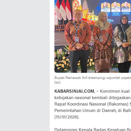
Bupati Ratnawati Arif didampingi sejumlah peja
(Ist)
KABARSINJAI.COM
, – Komitmen kuat
kebijakan nasional kembali ditegaskan o
Rapat Koordinasi Nasional (Rakornas)
Pemerintahan Umum di Daerah, di Ballr
(15/01/2026).
Didampingi Kepala Badan Kesatuan Bang