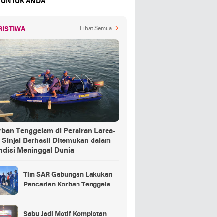
 UNTUK ANDA
RISTIWA
Lihat Semua
rban Tenggelam di Perairan Larea-
 Sinjai Berhasil Ditemukan dalam
ndisi Meninggal Dunia
Tim SAR Gabungan Lakukan
Pencarian Korban Tenggelam
di Pelabuhan Larea-Rea Sinjai
Sabu Jadi Motif Komplotan