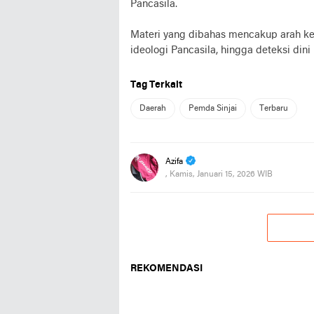
Pancasila.
Materi yang dibahas mencakup arah kebi
ideologi Pancasila, hingga deteksi dini i
Tag Terkait
Daerah
Pemda Sinjai
Terbaru
Azifa
, Kamis, Januari 15, 2026 WIB
REKOMENDASI