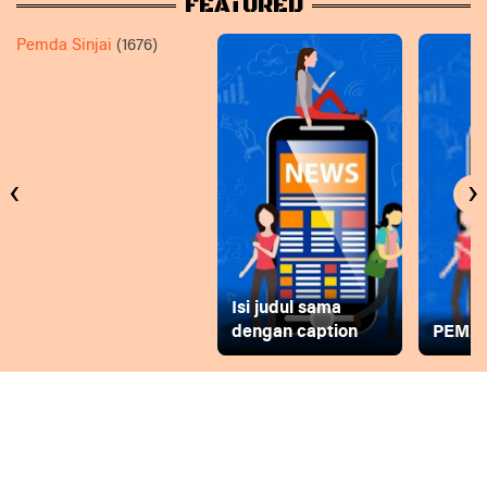
FEATURED
Pemda Sinjai
(1676)
‹
›
Isi judul sama
dengan caption
PEMD