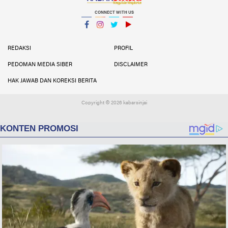
CONNECT WITH US
Facebook
Instagram
Twitter
YouTube
YouTube
REDAKSI
PROFIL
PEDOMAN MEDIA SIBER
DISCLAIMER
HAK JAWAB DAN KOREKSI BERITA
Copyright ©
2026 kabarsinjai