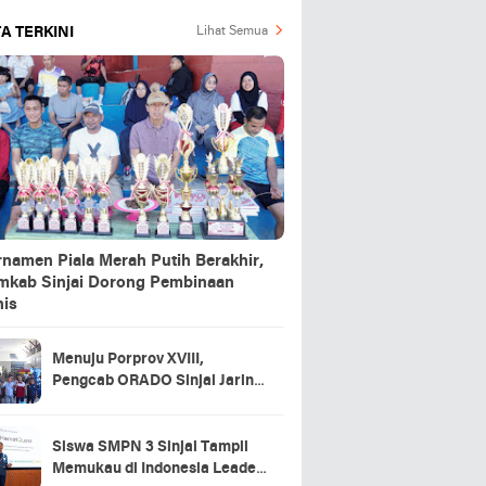
A TERKINI
Lihat Semua
rnamen Piala Merah Putih Berakhir,
mkab Sinjai Dorong Pembinaan
nis
Menuju Porprov XVIII,
Pengcab ORADO Sinjai Jaring
Atlet Lewat Turnamen Domino
2026
Siswa SMPN 3 Sinjai Tampil
Memukau di Indonesia Leader