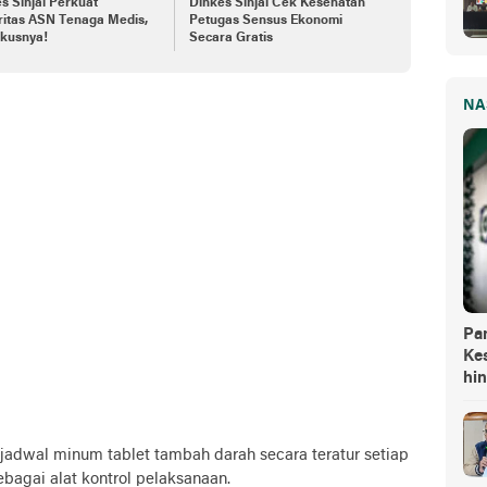
s Sinjai Perkuat
Dinkes Sinjai Cek Kesehatan
ritas ASN Tenaga Medis,
Petugas Sensus Ekonomi
okusnya!
Secara Gratis
NA
Pa
Kes
hi
jadwal minum tablet tambah darah secara teratur setiap
bagai alat kontrol pelaksanaan.