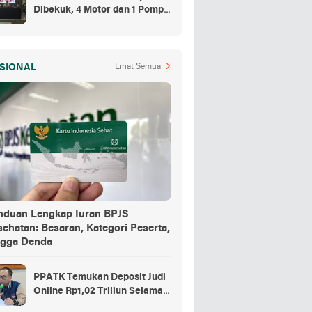
Dibekuk, 4 Motor dan 1 Pompa
Air Jadi Barang Buktinya
SIONAL
Lihat Semua
nduan Lengkap Iuran BPJS
ehatan: Besaran, Kategori Peserta,
ngga Denda
PPATK Temukan Deposit Judi
Online Rp1,02 Triliun Selama
Momentum Piala Dunia 2026