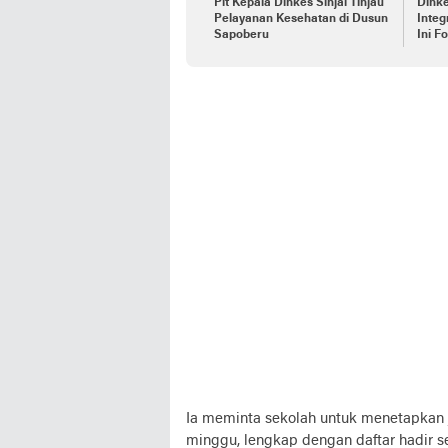
Plt Kepala Dinkes Sinjai Tinjau
Dinke
Pelayanan Kesehatan di Dusun
Integ
Sapoberu
Ini F
Ia meminta sekolah untuk menetapkan 
minggu, lengkap dengan daftar hadir se