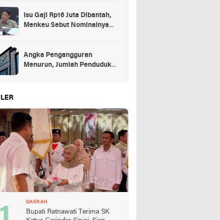
Isu Gaji Rp16 Juta Dibantah,
Menkeu Sebut Nominalnya
Sekitar UMP
Angka Pengangguran
Menurun, Jumlah Penduduk
Bekerja Capai 148,19 Juta
LER
DAERAH
Bupati Ratnawati Terima SK