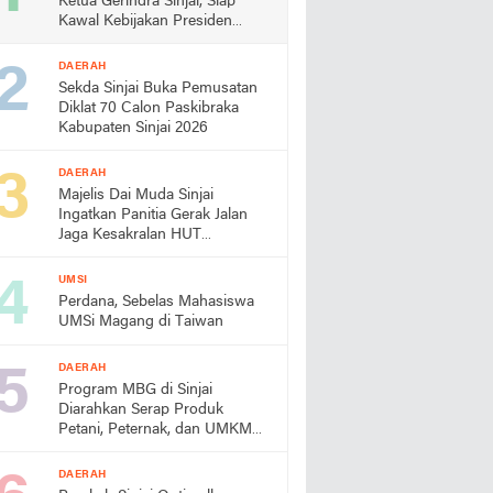
Ketua Gerindra Sinjai, Siap
Kawal Kebijakan Presiden
Prabowo
DAERAH
Sekda Sinjai Buka Pemusatan
Diklat 70 Calon Paskibraka
Kabupaten Sinjai 2026
DAERAH
Majelis Dai Muda Sinjai
Ingatkan Panitia Gerak Jalan
Jaga Kesakralan HUT
Kemerdekaan
UMSI
Perdana, Sebelas Mahasiswa
UMSi Magang di Taiwan
DAERAH
Program MBG di Sinjai
Diarahkan Serap Produk
Petani, Peternak, dan UMKM
Lokal
DAERAH