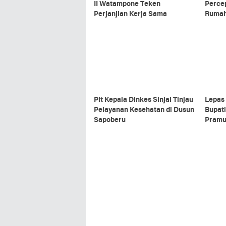
II Watampone Teken
Percep
Perjanjian Kerja Sama
Rumah
Plt Kepala Dinkes Sinjai Tinjau
Lepas 
Pelayanan Kesehatan di Dusun
Bupati
Sapoberu
Pramu
Baik 