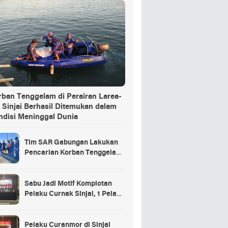
rban Tenggelam di Perairan Larea-
 Sinjai Berhasil Ditemukan dalam
ndisi Meninggal Dunia
Tim SAR Gabungan Lakukan
Pencarian Korban Tenggelam
di Pelabuhan Larea-Rea Sinjai
Sabu Jadi Motif Komplotan
Pelaku Curnak Sinjai, 1 Pelaku
dan Penadah Masih DPO
Pelaku Curanmor di Sinjai