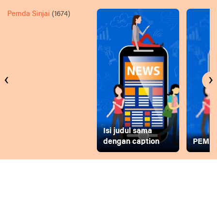
Pemda Sinjai
(1674)
‹
›
Isi judul sama
dengan caption
PEMD