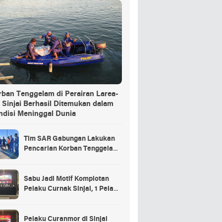
rban Tenggelam di Perairan Larea-
 Sinjai Berhasil Ditemukan dalam
ndisi Meninggal Dunia
Tim SAR Gabungan Lakukan
Pencarian Korban Tenggelam
di Pelabuhan Larea-Rea Sinjai
Sabu Jadi Motif Komplotan
Pelaku Curnak Sinjai, 1 Pelaku
dan Penadah Masih DPO
Pelaku Curanmor di Sinjai