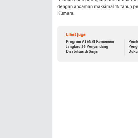
“Pelaku telah ditangkap dan ditahan. I
dengan ancaman maksimal 15 tahun pen
Kumara.
Lihat juga
Program ATENSI Kemensos
Pemk
Jangkau 36 Penyandang
Peng
Disabilitas di Sinjai
Duku