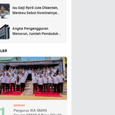
Isu Gaji Rp16 Juta Dibantah,
Menkeu Sebut Nominalnya
Sekitar UMP
Angka Pengangguran
Menurun, Jumlah Penduduk
Bekerja Capai 148,19 Juta
LER
DAERAH
Pengurus IKA SMAN