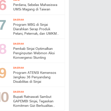
UMSI
Perdana, Sebelas Mahasiswa
UMSi Magang di Taiwan
DAERAH
Program MBG di Sinjai
Diarahkan Serap Produk
Petani, Peternak, dan UMKM
Lokal
DAERAH
Pemkab Sinjai Optimalkan
Penginputan Webmon Aksi
Konvergensi Stunting
DAERAH
Program ATENSI Kemensos
Jangkau 36 Penyandang
Disabilitas di Sinjai
DAERAH
Bupati Ratnawati Sambut
GAPEMBI Sinjai, Tegaskan
Komitmen Gizi Berkualitas
untuk Generasi Emas