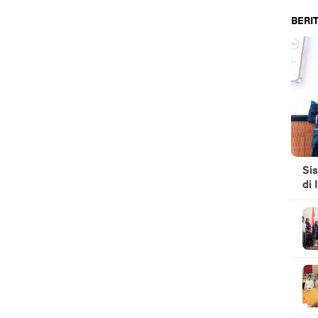
BERIT
Si
di 