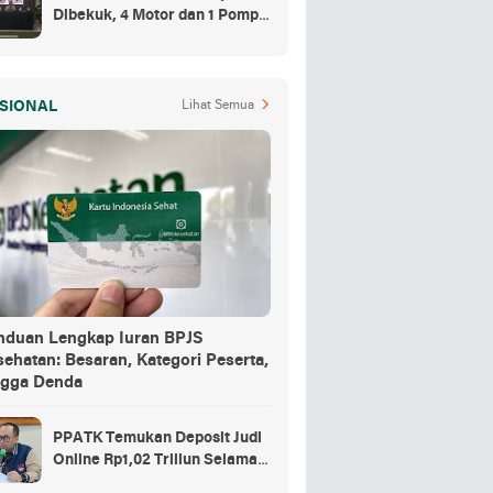
Dibekuk, 4 Motor dan 1 Pompa
Air Jadi Barang Buktinya
SIONAL
Lihat Semua
nduan Lengkap Iuran BPJS
ehatan: Besaran, Kategori Peserta,
ngga Denda
PPATK Temukan Deposit Judi
Online Rp1,02 Triliun Selama
Momentum Piala Dunia 2026