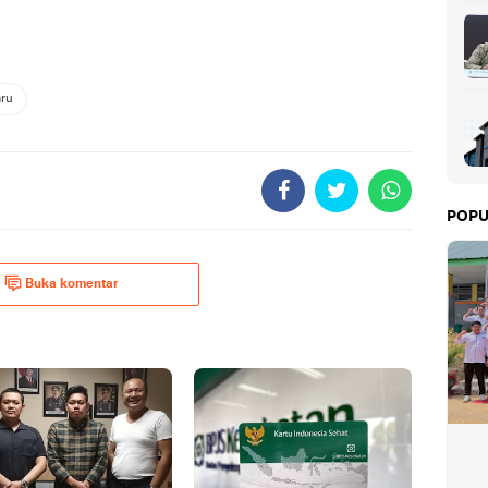
aru
POPU
Buka komentar