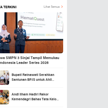
A TERKINI
Lihat Semua
swa SMPN 3 Sinjai Tampil Memukau
Indonesia Leader Series 2026
Bupati Ratnawati Serahkan
Santunan BPJS untuk Ahli
Waris Pekerja Asal Sinjai yang
Meninggal di Morowali
Andi Ilham Hadiri Rakor
Kemendagri Bahas Tata Kelola
BUMD Air Minum