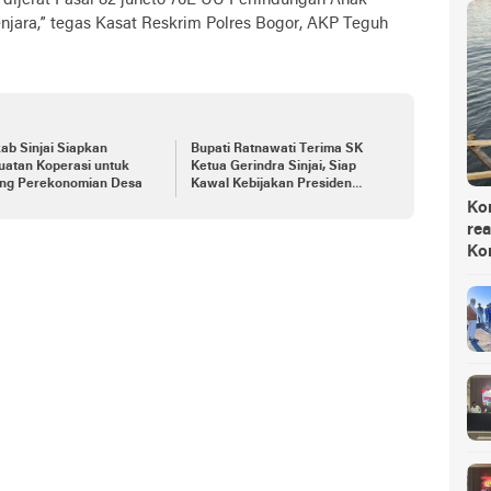
a dijerat Pasal 82 juncto 76E UU Perlindungan Anak
jara,” tegas Kasat Reskrim Polres Bogor, AKP Teguh
ab Sinjai Siapkan
Bupati Ratnawati Terima SK
uatan Koperasi untuk
Ketua Gerindra Sinjai, Siap
ng Perekonomian Desa
Kawal Kebijakan Presiden
Prabowo
Ko
rea
Ko