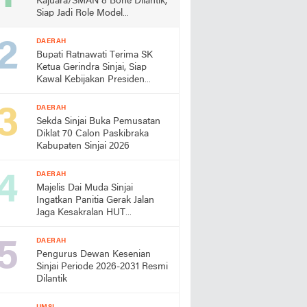
Kajuara/SMAN 8 Bone Dilantik,
Siap Jadi Role Model
Almamater
DAERAH
Bupati Ratnawati Terima SK
Ketua Gerindra Sinjai, Siap
Kawal Kebijakan Presiden
Prabowo
DAERAH
Sekda Sinjai Buka Pemusatan
Diklat 70 Calon Paskibraka
Kabupaten Sinjai 2026
DAERAH
Majelis Dai Muda Sinjai
Ingatkan Panitia Gerak Jalan
Jaga Kesakralan HUT
Kemerdekaan
DAERAH
Pengurus Dewan Kesenian
Sinjai Periode 2026-2031 Resmi
Dilantik