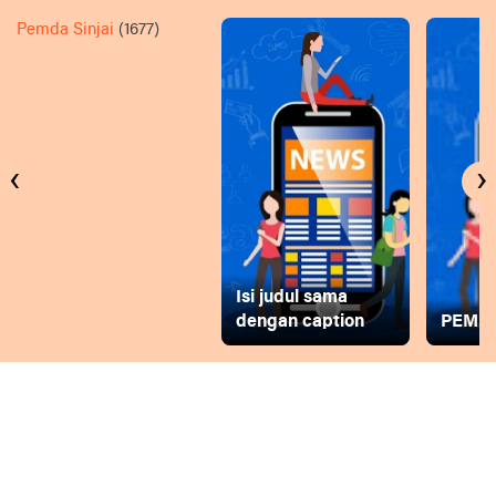
Pemda Sinjai
(1677)
‹
›
Isi judul sama
dengan caption
PEMD