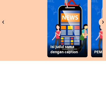
‹
›
Isi judul sama
dengan caption
PEMD