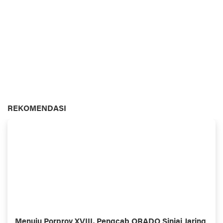
REKOMENDASI
Menuju Porprov XVIII, Pengcab ORADO Sinjai Jaring