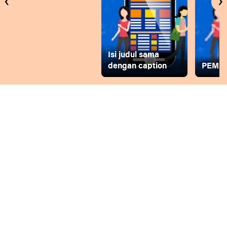
‹
›
Isi judul sama
dengan caption
PEMD