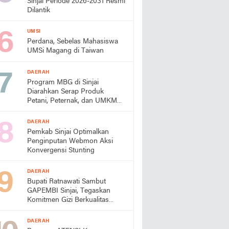
Sinjai Periode 2026-2031 Resmi
Dilantik
UMSI
Perdana, Sebelas Mahasiswa
UMSi Magang di Taiwan
DAERAH
Program MBG di Sinjai
Diarahkan Serap Produk
Petani, Peternak, dan UMKM
Lokal
DAERAH
Pemkab Sinjai Optimalkan
Penginputan Webmon Aksi
Konvergensi Stunting
DAERAH
Bupati Ratnawati Sambut
GAPEMBI Sinjai, Tegaskan
Komitmen Gizi Berkualitas
untuk Generasi Emas
DAERAH