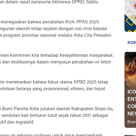
an dalam rapat paripurna Istimewa DPRD, Sabtu
ti menegaskan bahwa perubahan KUA-PPAS 2025
gunan daerah tetap sejalan dengan visi-misi kepala
n program prioritas nasional melalui Asta Cita Presiden
inan komitmen kita terhadap kesejahteraan masyarakat.
i dan dedikasinya dalam menyusun perubahan ini lebih
, ini menekankan bahwa fokus utama APBD 2025 tetap
olaan belanja yang proporsional, efisien, dan tepat
Bumi Panrita Kitta julukan daerah Kabupaten Sinjai itu,
embilan kali berturut-turut sejak tahun 2017 sebagai
if dan legislatif.
paian ini sebagai motivasi untuk terus memperbaiki