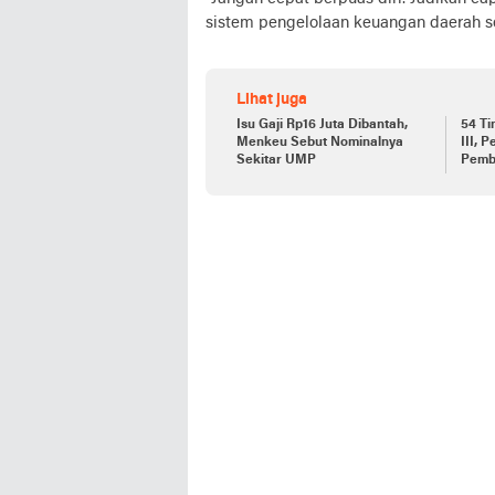
sistem pengelolaan keuangan daerah se
Lihat juga
Isu Gaji Rp16 Juta Dibantah,
54 T
Menkeu Sebut Nominalnya
III, 
Sekitar UMP
Pembi