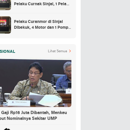
Pelaku Curnak Sinjai, 1 Pelaku
dan Penadah Masih DPO
Pelaku Curanmor di Sinjai
Dibekuk, 4 Motor dan 1 Pompa
Air Jadi Barang Buktinya
SIONAL
Lihat Semua
 Gaji Rp16 Juta Dibantah, Menkeu
but Nominalnya Sekitar UMP