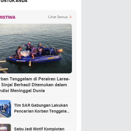
 UNTUK ANDA
RISTIWA
Lihat Semua
rban Tenggelam di Perairan Larea-
 Sinjai Berhasil Ditemukan dalam
ndisi Meninggal Dunia
Tim SAR Gabungan Lakukan
Pencarian Korban Tenggelam
di Pelabuhan Larea-Rea Sinjai
Sabu Jadi Motif Komplotan