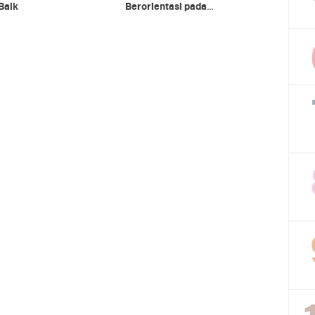
Baik
Berorientasi pada
Kepentingan Rakyat