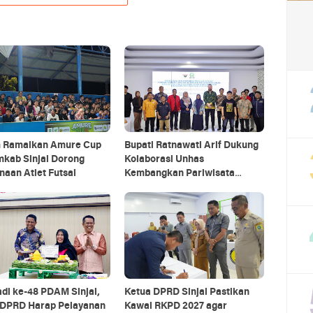
m Ramaikan Amure Cup
Bupati Ratnawati Arif Dukung
emkab Sinjai Dorong
Kolaborasi Unhas
aan Atlet Futsal
Kembangkan Pariwisata
Berkelanjutan di Sinjai
adi ke-48 PDAM Sinjai,
Ketua DPRD Sinjai Pastikan
 DPRD Harap Pelayanan
Kawal RKPD 2027 agar