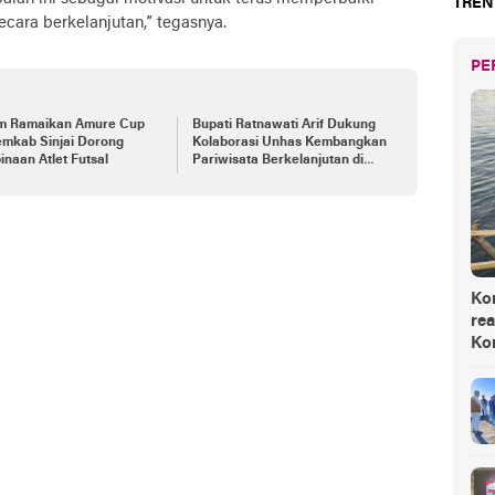
TREN
cara berkelanjutan,” tegasnya.
PE
im Ramaikan Amure Cup
Bupati Ratnawati Arif Dukung
Pemkab Sinjai Dorong
Kolaborasi Unhas Kembangkan
naan Atlet Futsal
Pariwisata Berkelanjutan di
Sinjai
Ko
rea
Ko