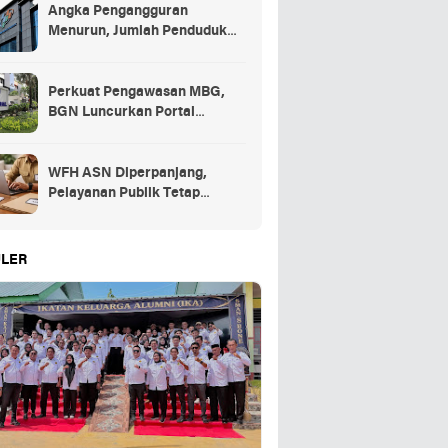
Angka Pengangguran
Menurun, Jumlah Penduduk
Bekerja Capai 148,19 Juta
Perkuat Pengawasan MBG,
BGN Luncurkan Portal
Pengaduan bagi Mitra dan
SPPG
WFH ASN Diperpanjang,
Pelayanan Publik Tetap
Berjalan Penuh
LER