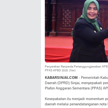
Penyerahan Ranperda Pertanggungjawaban APB
PPAS APBD 2025. (Ver)
KABARSINJAI.COM
- Pemerintah Kabu
Daerah (DPRD) Sinjai, menyepakati p
Plafon Anggaran Sementara (PPAS) AP
Kesepakatan itu menjadi momentum pen
daerah melalui penandatanganan nota k