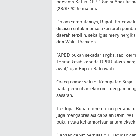
bersama Ketua DPRD Sinjai Andi Jusm
(28/6/2025) malam.
Dalam sambutannya, Bupati Ratnawa
disusun untuk memastikan arah pemban
daerah terpilih, sekaligus menyinergika
dan Wakil Presiden.
“APBD bukan sekadar angka, tapi cerm
Terima kasih kepada DPRD atas sinerg
awal,” ujar Bupati Ratnawati.
Orang nomor satu di Kabupaten Sinjai
pada pemulihan ekonomi, dengan pengel
sasaran.
Tak lupa, Bupati perempuan pertama di 
juga mengapresiasi capaian Opini WTP s
bukti nyata keharmonisan antara eksekut
“Jangan cepat berpuas diri. Jadikan ca