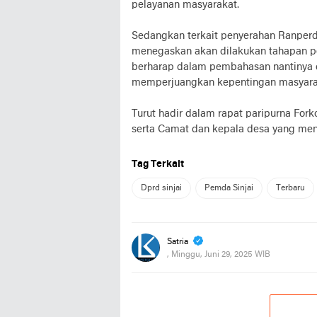
pelayanan masyarakat.
Sedangkan terkait penyerahan Ranpe
menegaskan akan dilakukan tahapan 
berharap dalam pembahasan nantinya d
memperjuangkan kepentingan masyarak
Turut hadir dalam rapat paripurna Forko
serta Camat dan kepala desa yang mengi
Tag Terkait
Dprd sinjai
Pemda Sinjai
Terbaru
Satria
, Minggu, Juni 29, 2025 WIB