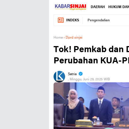
DAERAH
HUKUM DAN
INDEKS
Pengendalian
Home
›
Dprd sinjai
Tok! Pemkab dan D
Perubahan KUA-P
Satria
, Minggu, Juni 29, 2025 WIB