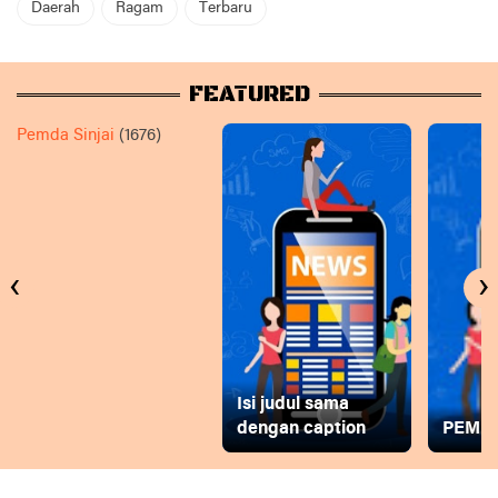
Daerah
Ragam
Terbaru
FEATURED
Pemda Sinjai
(1676)
‹
›
Isi judul sama
dengan caption
PEMD