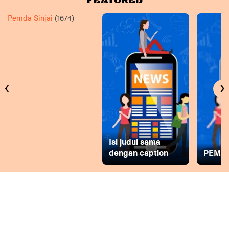
FEATURED
Pemda Sinjai
(1674)
‹
›
Isi judul sama
dengan caption
PEMD