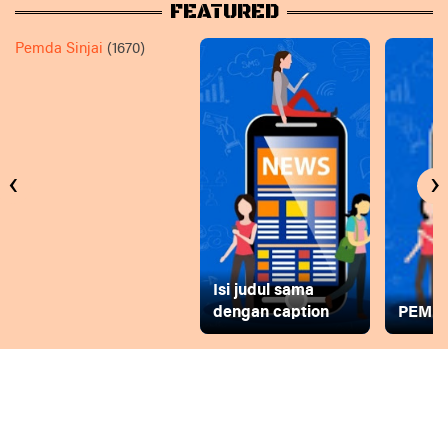
FEATURED
Pemda Sinjai
(1670)
‹
›
Isi judul sama
dengan caption
PEMD