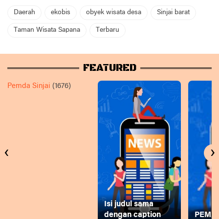
Daerah
ekobis
obyek wisata desa
Sinjai barat
Taman Wisata Sapana
Terbaru
FEATURED
Pemda Sinjai
(1676)
‹
›
Isi judul sama
dengan caption
PEMD