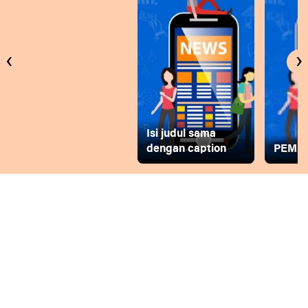
‹
›
Isi judul sama
dengan caption
PEMD