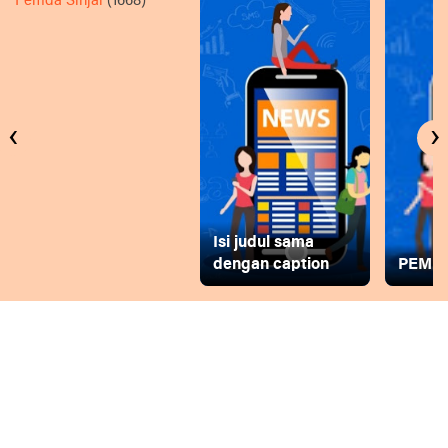
Pemda Sinjai
(1668)
‹
›
Isi judul sama
dengan caption
PEMD