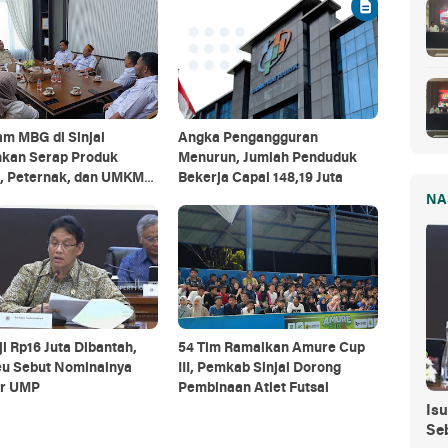
m MBG di Sinjai
Angka Pengangguran
hkan Serap Produk
Menurun, Jumlah Penduduk
i, Peternak, dan UMKM
Bekerja Capai 148,19 Juta
NA
ji Rp16 Juta Dibantah,
54 Tim Ramaikan Amure Cup
u Sebut Nominalnya
III, Pemkab Sinjai Dorong
ar UMP
Pembinaan Atlet Futsal
Isu
Se