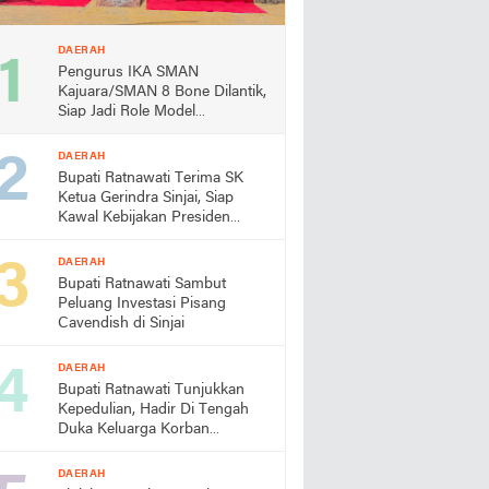
DAERAH
Pengurus IKA SMAN
Kajuara/SMAN 8 Bone Dilantik,
Siap Jadi Role Model
Almamater
DAERAH
Bupati Ratnawati Terima SK
Ketua Gerindra Sinjai, Siap
Kawal Kebijakan Presiden
Prabowo
DAERAH
Bupati Ratnawati Sambut
Peluang Investasi Pisang
Cavendish di Sinjai
DAERAH
Bupati Ratnawati Tunjukkan
Kepedulian, Hadir Di Tengah
Duka Keluarga Korban
Pengeroyokan di Morowali
DAERAH