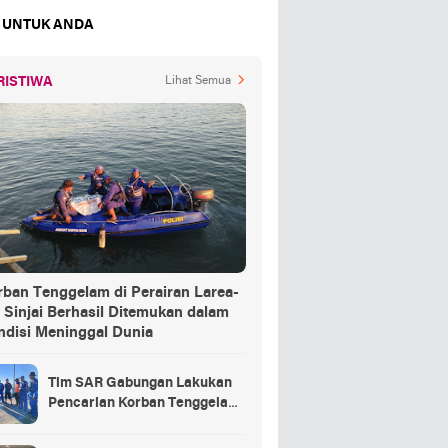
 UNTUK ANDA
RISTIWA
Lihat Semua
rban Tenggelam di Perairan Larea-
 Sinjai Berhasil Ditemukan dalam
ndisi Meninggal Dunia
Tim SAR Gabungan Lakukan
Pencarian Korban Tenggelam
di Pelabuhan Larea-Rea Sinjai