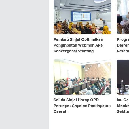
Pemkab Sinjai Optimalkan
Progra
Penginputan Webmon Aksi
Diara
Konvergensi Stunting
Petan
Lokal
Sekda Sinjai Harap OPD
Isu Ga
Percepat Capaian Pendapatan
Menke
Daerah
Sekit