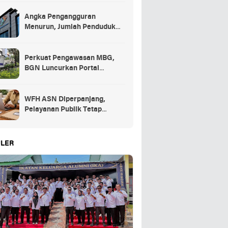
Angka Pengangguran
Menurun, Jumlah Penduduk
Bekerja Capai 148,19 Juta
Perkuat Pengawasan MBG,
BGN Luncurkan Portal
Pengaduan bagi Mitra dan
SPPG
WFH ASN Diperpanjang,
Pelayanan Publik Tetap
Berjalan Penuh
LER