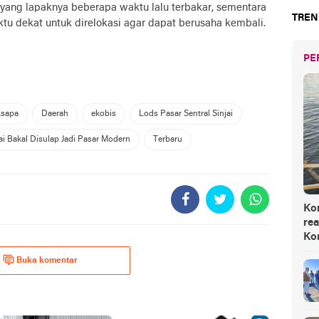
ang lapaknya beberapa waktu lalu terbakar, sementara
TREN
ktu dekat untuk direlokasi agar dapat berusaha kembali.
PE
Asapa
Daerah
ekobis
Lods Pasar Sentral Sinjai
jai Bakal Disulap Jadi Pasar Modern
Terbaru
Ko
rea
Ko
Buka komentar