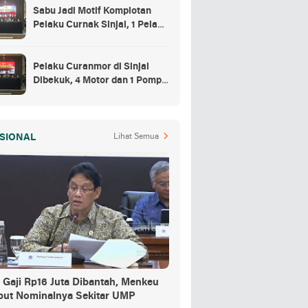
Sabu Jadi Motif Komplotan
Pelaku Curnak Sinjai, 1 Pelaku
dan Penadah Masih DPO
Pelaku Curanmor di Sinjai
Dibekuk, 4 Motor dan 1 Pompa
Air Jadi Barang Buktinya
SIONAL
Lihat Semua
 Gaji Rp16 Juta Dibantah, Menkeu
but Nominalnya Sekitar UMP