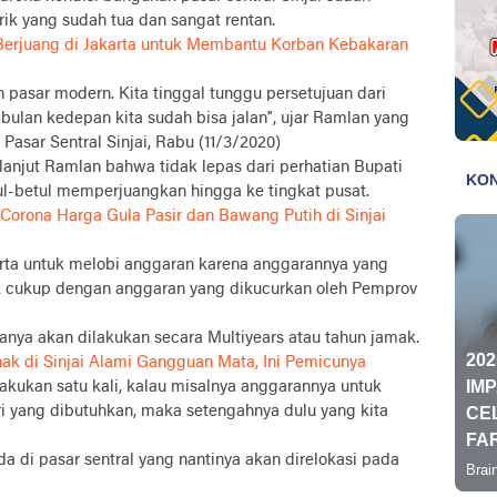
trik yang sudah tua dan sangat rentan.
Berjuang di Jakarta untuk Membantu Korban Kebakaran
n pasar modern. Kita tinggal tunggu persetujuan dari
bulan kedepan kita sudah bisa jalan”, ujar Ramlan yang
 Pasar Sentral Sinjai, Rabu (11/3/2020)
njut Ramlan bahwa tidak lepas dari perhatian Bupati
ul-betul memperjuangkan hingga ke tingkat pusat.
 Corona Harga Gula Pasir dan Bawang Putih di Sinjai
karta untuk melobi anggaran karena anggarannya yang
ak cukup dengan anggaran yang dikucurkan oleh Pemprov
nya akan dilakukan secara Multiyears atau tahun jamak.
ak di Sinjai Alami Gangguan Mata, Ini Pemicunya
lakukan satu kali, kalau misalnya anggarannya untuk
ri yang dibutuhkan, maka setengahnya dulu yang kita
 di pasar sentral yang nantinya akan direlokasi pada