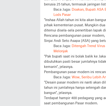
berusia 25 tahun, termasuk jaringan lis
Baca Juga:
Doakan, Bupati ASA 
Lods Pasar
“Inshaa Allah tahun ini kita akan bangu
pihak kementerian pusat. Mungkin dua 
ditemui disela-sela penertiban lapak di
Rencana pembangunan pasar modern, la
Sinjai Andi Seto Asapa (ASA) yang bet
Baca Juga:
Ditengah Trend Virus
Melonjak
“Pak bupati saat ini bolak balik ke Ja
dibutuhkan pasti besar jumlahnya tid
kemarin”, jelasnya.
Pembangunan pasar modern ini rencana
Baca Juga:
Wow, Seribu Lebih An
“Desain pasar modern ini nanti akan di
tahun ini jumlahnya hanya setengah da
bangun”, jelasnya.
Terdapat hampir 400 pedagang yang ada
saat pembangunan Pasar modern.