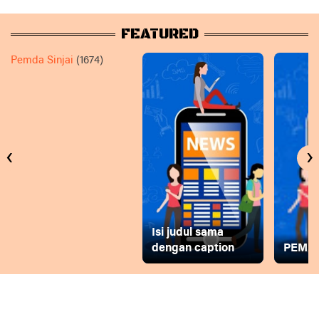
FEATURED
Pemda Sinjai
(1674)
‹
›
Isi judul sama
dengan caption
PEMD