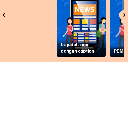
‹
›
Isi judul sama
dengan caption
PEMD