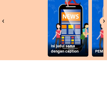
‹
›
Isi judul sama
dengan caption
PEMD