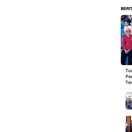
BERIT
Tu
Pe
Te