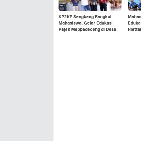
KP2KP Sengkang Rangkul
Mahas
Mahasiswa, Gelar Edukasi
Edukas
Pajak Mappadeceng di Desa
Riatta
Nabati