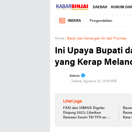
DAERAH
HUKUM DAN
INDEKS
Pengendalian
Home
›
Banjir dan Genangan Air Jadi Prioritas
Ini Upaya Bupati 
yang Kerap Meland
Admin
, Selasa, Agustus 27, 2019 WIB
Lihat juga
FASI dan JAMAIS Digelar
Bazar
Diujung 2023, Libatkan
Ramai
Ratusan Santri TK/TPA se-
Kata 
Sinjai