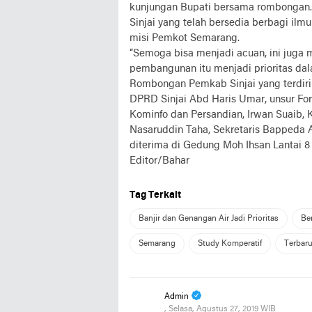
kunjungan Bupati bersama rombongan.
Sinjai yang telah bersedia berbagi ilmu
misi Pemkot Semarang.
“Semoga bisa menjadi acuan, ini juga m
pembangunan itu menjadi prioritas da
Rombongan Pemkab Sinjai yang terdiri 
DPRD Sinjai Abd Haris Umar, unsur For
Kominfo dan Persandian, Irwan Suaib,
Nasaruddin Taha, Sekretaris Bappeda Ab
diterima di Gedung Moh Ihsan Lantai 8
Editor/Bahar
Tag Terkait
Banjir dan Genangan Air Jadi Prioritas
Ber
Semarang
Study Komperatif
Terbar
Admin
, Selasa, Agustus 27, 2019 WIB