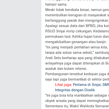
hampir sama.
Meski tidak berskala besar, namun gena
menimbulkan kerugian di masyarakat s
bertanggung jawab dan menginginkan 
Apalagi sesuai data dari BPBD, jika ko
RSUD Sinjai mirip cekungan. Kedalaman
permukaan laut. Ketika hujan turun dan
mengakibatkan genangan atau banjir.
“Ini yang menjadi perhatian serius kita
tanpa ada solusi sama sekali,” sambun
Andi Seto berharap apa yang dilakuka
wilayahnya juga dapat diterapkan di B
waduk dan kolam retensi.
Pembangunan tersebut kedepan juga di
saja tapi juga bermanfaat di sektor per
Lihat juga:
Pertama di Sinjai, S
Integritas dengan Disdik
“Ini juga bisa kita manfaatkan sebagai
obyek wisata yang dapat meningkatkan 
Sementara itu, Wakil Walikota Semara