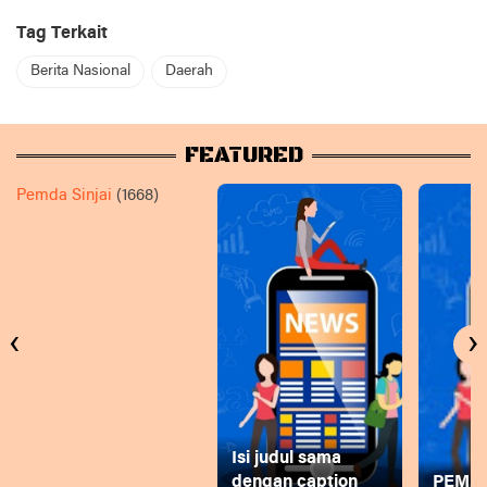
Tag Terkait
Berita Nasional
Daerah
FEATURED
Pemda Sinjai
(1668)
‹
›
Isi judul sama
dengan caption
PEMD