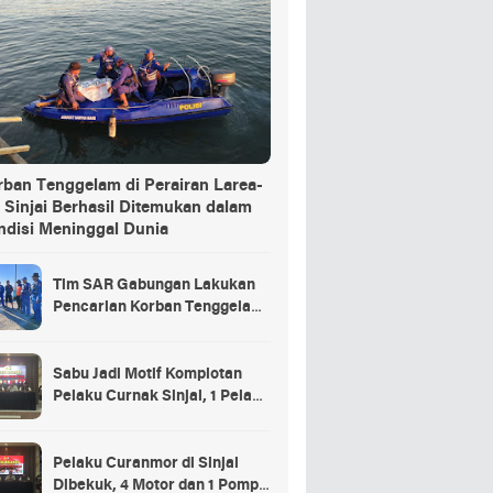
rban Tenggelam di Perairan Larea-
 Sinjai Berhasil Ditemukan dalam
ndisi Meninggal Dunia
Tim SAR Gabungan Lakukan
Pencarian Korban Tenggelam
di Pelabuhan Larea-Rea Sinjai
Sabu Jadi Motif Komplotan
Pelaku Curnak Sinjai, 1 Pelaku
dan Penadah Masih DPO
Pelaku Curanmor di Sinjai
Dibekuk, 4 Motor dan 1 Pompa