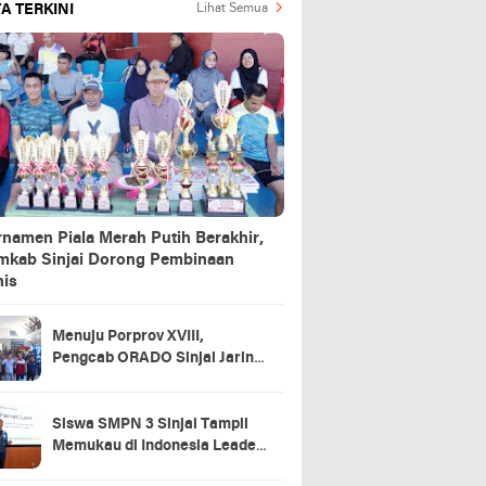
A TERKINI
Lihat Semua
rnamen Piala Merah Putih Berakhir,
mkab Sinjai Dorong Pembinaan
nis
Menuju Porprov XVIII,
Pengcab ORADO Sinjai Jaring
Atlet Lewat Turnamen Domino
2026
Siswa SMPN 3 Sinjai Tampil
Memukau di Indonesia Leader
Series 2026