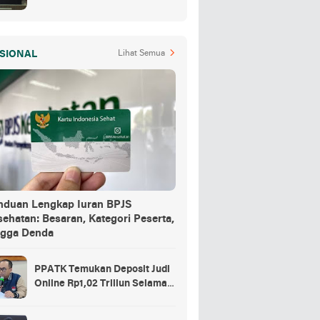
Air Jadi Barang Buktinya
SIONAL
Lihat Semua
nduan Lengkap Iuran BPJS
ehatan: Besaran, Kategori Peserta,
ngga Denda
PPATK Temukan Deposit Judi
Online Rp1,02 Triliun Selama
Momentum Piala Dunia 2026