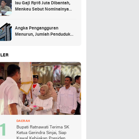
Isu Gaji Rp16 Juta Dibantah,
Menkeu Sebut Nominalnya
Sekitar UMP
Angka Pengangguran
Menurun, Jumlah Penduduk
Bekerja Capai 148,19 Juta
LER
DAERAH
Bupati Ratnawati Terima SK
Ketua Gerindra Sinjai, Siap
Kawal Kebijakan Presiden