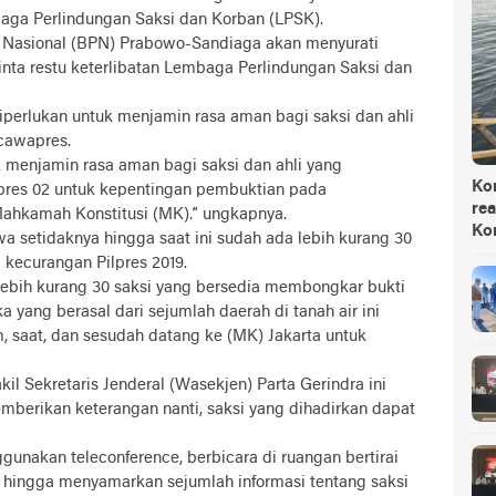
baga Perlindungan Saksi dan Korban (LPSK).
Nasional (BPN) Prabowo-Sandiaga akan menyurati
ta restu keterlibatan Lembaga Perlindungan Saksi dan
iperlukan untuk menjamin rasa aman bagi saksi dan ahli
cawapres.
k menjamin rasa aman bagi saksi dan ahli yang
Ko
pres 02 untuk kepentingan pembuktian pada
rea
Mahkamah Konstitusi (MK).” ungkapnya.
Ko
 setidaknya hingga saat ini sudah ada lebih kurang 30
kecurangan Pilpres 2019.
 lebih kurang 30 saksi yang bersedia membongkar bukti
 yang berasal dari sejumlah daerah di tanah air ini
 saat, dan sesudah datang ke (MK) Jakarta untuk
il Sekretaris Jenderal (Wasekjen) Parta Gerindra ini
berikan keterangan nanti, saksi yang dihadirkan dapat
ggunakan teleconference, berbicara di ruangan bertirai
, hingga menyamarkan sejumlah informasi tentang saksi