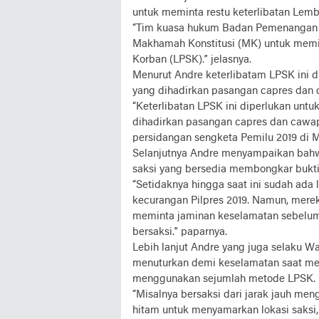
untuk meminta restu keterlibatan Lem
“Tim kuasa hukum Badan Pemenangan 
Makhamah Konstitusi (MK) untuk memin
Korban (LPSK).” jelasnya.
Menurut Andre keterlibatam LPSK ini d
yang dihadirkan pasangan capres dan 
“Keterlibatan LPSK ini diperlukan untu
dihadirkan pasangan capres dan cawa
persidangan sengketa Pemilu 2019 di 
Selanjutnya Andre menyampaikan bahwa
saksi yang bersedia membongkar bukti 
“Setidaknya hingga saat ini sudah ada
kecurangan Pilpres 2019. Namun, mereka
meminta jaminan keselamatan sebelum,
bersaksi.” paparnya.
Lebih lanjut Andre yang juga selaku Wak
menuturkan demi keselamatan saat mem
menggunakan sejumlah metode LPSK.
“Misalnya bersaksi dari jarak jauh men
hitam untuk menyamarkan lokasi saksi