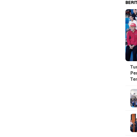
BERIT
Tu
Pe
Te