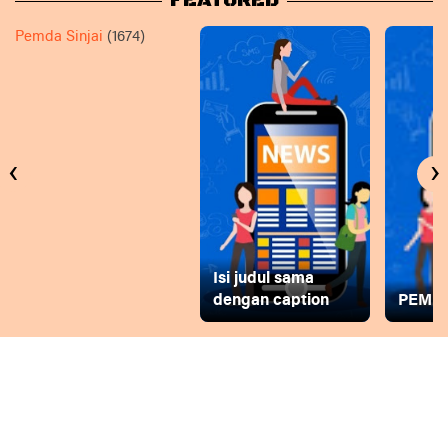
FEATURED
Pemda Sinjai
(1674)
‹
›
Isi judul sama
dengan caption
PEMD