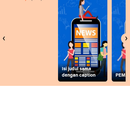
‹
›
Isi judul sama
dengan caption
PEMD