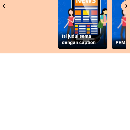
‹
›
Isi judul sama
dengan caption
PEMD