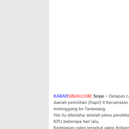
KABAR
SINJAI.COM,
Sinjai –
Delapan ca
daerah pemilihan (Dapil) II Kecamatan 
melenggang ke Tanassang.
Hal itu diketahui setelah pleno peroleh
KPU beberapa hari lalu.
Kedelapan caleg tersebut yakni Ardians