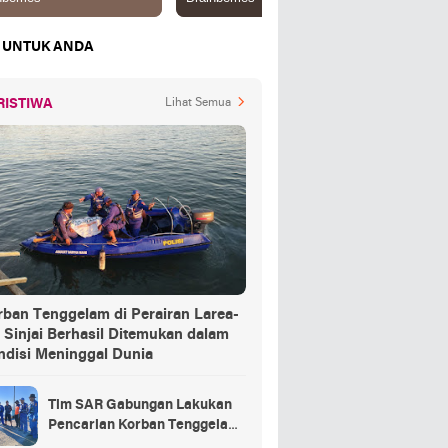
 UNTUK ANDA
RISTIWA
Lihat Semua
rban Tenggelam di Perairan Larea-
 Sinjai Berhasil Ditemukan dalam
ndisi Meninggal Dunia
Tim SAR Gabungan Lakukan
Pencarian Korban Tenggelam
di Pelabuhan Larea-Rea Sinjai