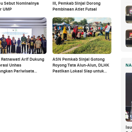
u Sebut Nominalnya
III, Pemkab Sinjai Dorong
ar UMP
Pembinaan Atlet Futsal
 Ratnawati Arif Dukung
ASN Pemkab Sinjai Gotong
NA
orasi Unhas
Royong Tata Alun-Alun, DLHK
ngkan Pariwisata
Pastikan Lokasi Siap untuk
anjutan di Sinjai
Upacara HUT RI
Isu