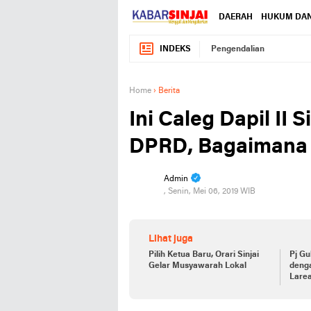
DAERAH
HUKUM DAN
INDEKS
Pengendalian
Home
›
Berita
Ini Caleg Dapil II
DPRD, Bagaimana
Admin
, Senin, Mei 06, 2019 WIB
Lihat juga
Pilih Ketua Baru, Orari Sinjai
Pj Gu
Gelar Musyawarah Lokal
deng
Larea