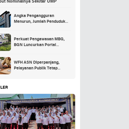
but Nominalnya Sekitar UMP
Angka Pengangguran
Menurun, Jumlah Penduduk
Bekerja Capai 148,19 Juta
Perkuat Pengawasan MBG,
BGN Luncurkan Portal
Pengaduan bagi Mitra dan
SPPG
WFH ASN Diperpanjang,
Pelayanan Publik Tetap
Berjalan Penuh
LER