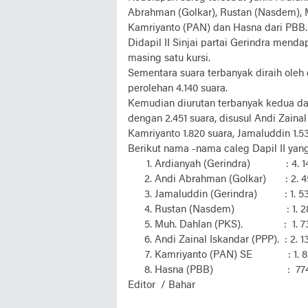
Abrahman (Golkar), Rustan (Nasdem), M
Kamriyanto (PAN) dan Hasna dari PBB.
Didapil II Sinjai partai Gerindra mend
masing satu kursi.
Sementara suara terbanyak diraih oleh
perolehan 4.140 suara.
Kemudian diurutan terbanyak kedua da
dengan 2.451 suara, disusul Andi Zainal
Kamriyanto 1.820 suara, Jamaluddin 1.5
Berikut nama -nama caleg Dapil II ya
Ardianyah (Gerindra)
: 4. 
Andi Abrahman (Golkar)
: 2. 
Jamaluddin (Gerindra)
: 1. 5
Rustan (Nasdem)
: 1. 
Muh. Dahlan (PKS).
:
1. 7
Andi Zainal Iskandar (PPP). : 2. 1
Kamriyanto (PAN) SE
: 1.
Hasna (PBB)
:
77
Editor / Bahar