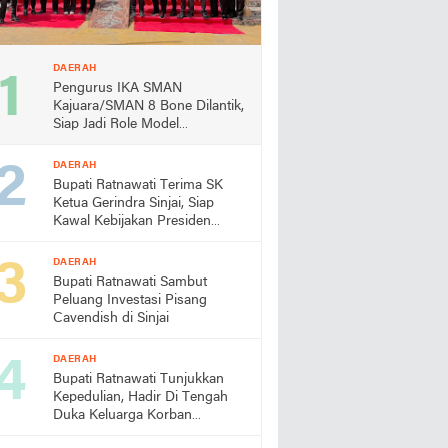
DAERAH
Pengurus IKA SMAN
Kajuara/SMAN 8 Bone Dilantik,
Siap Jadi Role Model
Almamater
DAERAH
Bupati Ratnawati Terima SK
Ketua Gerindra Sinjai, Siap
Kawal Kebijakan Presiden
Prabowo
DAERAH
Bupati Ratnawati Sambut
Peluang Investasi Pisang
Cavendish di Sinjai
DAERAH
Bupati Ratnawati Tunjukkan
Kepedulian, Hadir Di Tengah
Duka Keluarga Korban
Pengeroyokan di Morowali