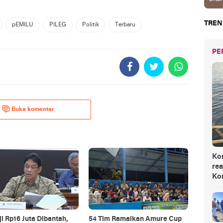
TREN
pEMILU
PILEG
Politik
Terbaru
PE
Buka komentar
Ko
rea
Ko
ji Rp16 Juta Dibantah,
54 Tim Ramaikan Amure Cup