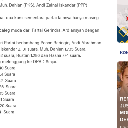
uh. Dahlan (PKS), Andi Zainal Iskandar (PPP)
apat dua kursi sementara partai lainnya hanya masing-
 caleg muda dari Partai Gerindra, Ardiansyah dengan
ri Partai berlambang Pohon Beringin, Andi Abrahman
 Iskandar 2.131 suara, Muh. Dahlan 1.735 Suara,
32 suara, Rustan 1.286 dan Hasna 774 suara.
ng melenggang ke DPRD Sinjai.
140 Suara
451 Suara
32
Suara
286. Suara
35 Suara
31 Suara
 820 Suara
4
Suara