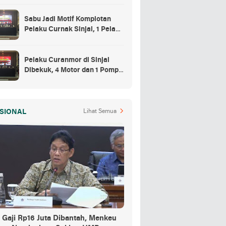
Sabu Jadi Motif Komplotan
Pelaku Curnak Sinjai, 1 Pelaku
dan Penadah Masih DPO
Pelaku Curanmor di Sinjai
Dibekuk, 4 Motor dan 1 Pompa
Air Jadi Barang Buktinya
SIONAL
Lihat Semua
 Gaji Rp16 Juta Dibantah, Menkeu