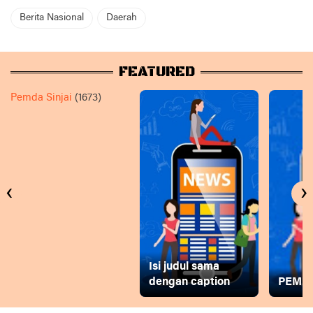
Berita Nasional
Daerah
FEATURED
Pemda Sinjai
(1673)
‹
›
Isi judul sama
dengan caption
PEMD