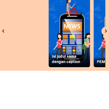
‹
›
Isi judul sama
dengan caption
PEMD