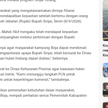
rik melalui program Sinjai Terang.
yarakat yang mengatasnamakan dirinya Aliansi
mendapatkan kepastian setelah bertemu dengan orang
ah Jabatan (Rujab) Bupati Sinjai, Senin (6/4/2026).
. Mahdi Akif mengaku telah mendapat kepastian
a perjuangkan melalui pertemuan dengan Bupati.
Ko
injai agar masyarakat kampung Boja dapat menikmati
rea
ngapresiasi upaya Bupati Sinjai, telah bersurat ke Dinas
Ko
an hutan lindung dapat diatasi," bebernya.
rat ke Dinas Kehuranan Provinsi agar kawasan hutan
an listrik. "Kami menunggu langkah PLN untuk
ni untuk kepentingan komersil," tambahnya.
ikan pemenuhan kebutuhan dasar masyarakat,
Boja, menjadi perhatian serius Pemerintah Kabupaten