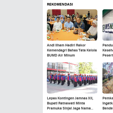
REKOMENDASI
Andi Ilham Hadiri Rakor
Pandu
Kemendagri Bahas Tata Kelola
Keseha
BUMD Air Minum
Pesert
Lepas Kontingen Jamnas XII,
Pemka
Bupati Ratnawati Minta
Ingat
Pramuka Sinjai Jaga Nama
Bende