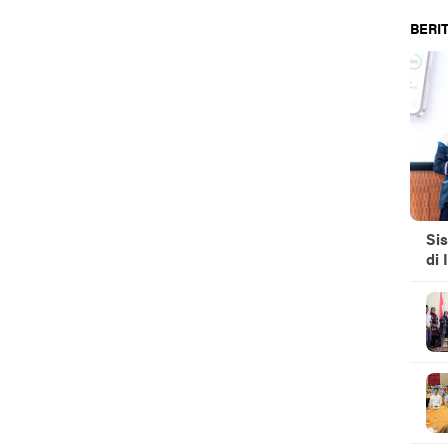
 Agustus
BERIT
Si
di 