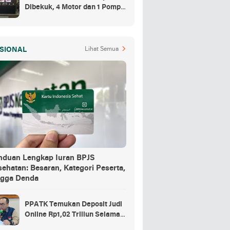
Dibekuk, 4 Motor dan 1 Pompa
Air Jadi Barang Buktinya
SIONAL
Lihat Semua
nduan Lengkap Iuran BPJS
ehatan: Besaran, Kategori Peserta,
ngga Denda
PPATK Temukan Deposit Judi
Online Rp1,02 Triliun Selama
Momentum Piala Dunia 2026