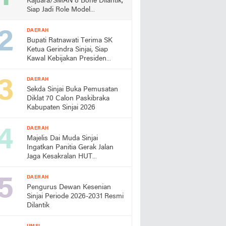
Kajuara/SMAN 8 Bone Dilantik,
Siap Jadi Role Model
Almamater
DAERAH
Bupati Ratnawati Terima SK
Ketua Gerindra Sinjai, Siap
Kawal Kebijakan Presiden
Prabowo
DAERAH
Sekda Sinjai Buka Pemusatan
Diklat 70 Calon Paskibraka
Kabupaten Sinjai 2026
DAERAH
Majelis Dai Muda Sinjai
Ingatkan Panitia Gerak Jalan
Jaga Kesakralan HUT
Kemerdekaan
DAERAH
Pengurus Dewan Kesenian
Sinjai Periode 2026-2031 Resmi
Dilantik