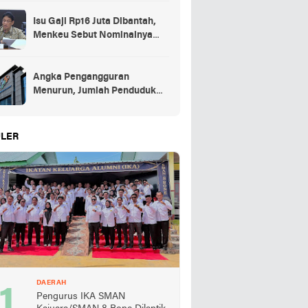
Isu Gaji Rp16 Juta Dibantah,
Menkeu Sebut Nominalnya
Sekitar UMP
Angka Pengangguran
Menurun, Jumlah Penduduk
Bekerja Capai 148,19 Juta
LER
DAERAH
Pengurus IKA SMAN