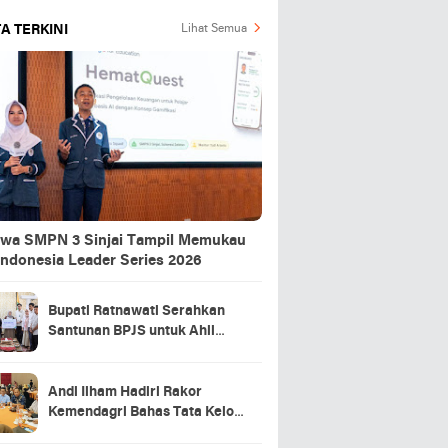
A TERKINI
Lihat Semua
swa SMPN 3 Sinjai Tampil Memukau
Indonesia Leader Series 2026
Bupati Ratnawati Serahkan
Santunan BPJS untuk Ahli
Waris Pekerja Asal Sinjai yang
Meninggal di Morowali
Andi Ilham Hadiri Rakor
Kemendagri Bahas Tata Kelola
BUMD Air Minum