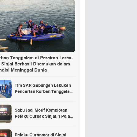
rban Tenggelam di Perairan Larea-
 Sinjai Berhasil Ditemukan dalam
ndisi Meninggal Dunia
Tim SAR Gabungan Lakukan
Pencarian Korban Tenggelam
di Pelabuhan Larea-Rea Sinjai
Sabu Jadi Motif Komplotan
Pelaku Curnak Sinjai, 1 Pelaku
dan Penadah Masih DPO
Pelaku Curanmor di Sinjai