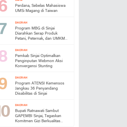
UMSI
Perdana, Sebelas Mahasiswa
UMSi Magang di Taiwan
DAERAH
Program MBG di Sinjai
Diarahkan Serap Produk
Petani, Peternak, dan UMKM
Lokal
DAERAH
Pemkab Sinjai Optimalkan
Penginputan Webmon Aksi
Konvergensi Stunting
DAERAH
Program ATENSI Kemensos
Jangkau 36 Penyandang
Disabilitas di Sinjai
DAERAH
Bupati Ratnawati Sambut
GAPEMBI Sinjai, Tegaskan
Komitmen Gizi Berkualitas
untuk Generasi Emas