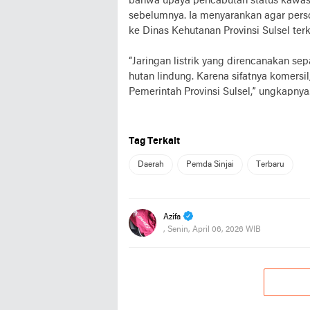
bahwa upaya pencabutan status kawasa
sebelumnya. Ia menyarankan agar perso
ke Dinas Kehutanan Provinsi Sulsel te
“Jaringan listrik yang direncanakan s
hutan lindung. Karena sifatnya komers
Pemerintah Provinsi Sulsel,” ungkapnya.
Tag Terkait
Daerah
Pemda Sinjai
Terbaru
Azifa
, Senin, April 06, 2026 WIB